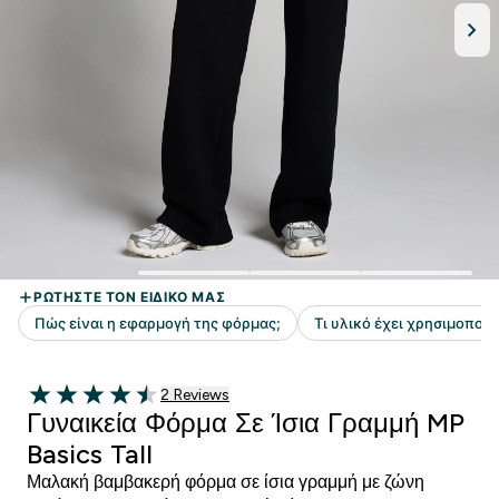
2 customer reviews
2 Reviews
4.5 out of 5 stars
Γυναικεία Φόρμα Σε Ίσια Γραμμή MP
Basics Tall
Μαλακή βαμβακερή φόρμα σε ίσια γραμμή με ζώνη