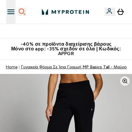
Κατεβάστε την εφαρμογή Myprotein
-40% σε προϊόντα διαχείρισης βάρους
Μόνο στο app: -35% σχεδόν σε όλα | Κωδικός:
APPGR
Home
Γυναικεία Φόρμα Σε Ίσια Γραμμή MP Basics Tall - Μαύρο