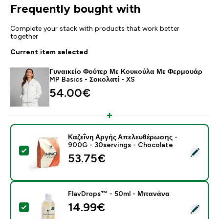
Frequently bought with
Complete your stack with products that work better
together
Current item selected
Γυναικείο Φούτερ Με Κουκούλα Με Φερμουάρ
MP Basics - Σοκολατί - XS
54.00€‎
Καζεΐνη Αργής Απελευθέρωσης -
900G - 30servings - Chocolate
Select this product - Καζεΐνη Αργής Απελευθέρωσης 
53.75€‎
FlavDrops™ - 50ml - Μπανάνα
14.99€‎
Select this product - FlavDrops™ - 50ml - Μπανάνα