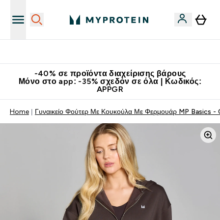
Κατεβάστε την εφαρμογή Myprotein
-40% σε προϊόντα διαχείρισης βάρους
Μόνο στο app: -35% σχεδόν σε όλα | Κωδικός:
APPGR
Home
Γυναικείο Φούτερ Με Κουκούλα Με Φερμουάρ MP Basics - 