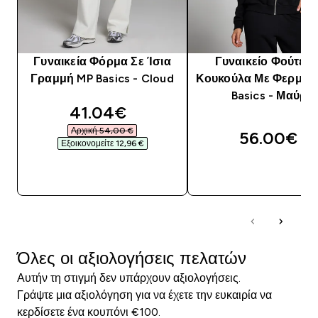
Γυναικεία Φόρμα Σε Ίσια
Γυναικείο Φούτερ
Γραμμή MP Basics - Cloud
Κουκούλα Με Φερμου
Basics - Μαύρο
discounted price
41.04€‎
Αρχική 54,00 €‎
56.00€‎
Εξοικονομείτε 12,96 €‎
ΑΓΟΡΆ ΤΏΡΑ
ΑΓΟΡΆ ΤΏΡΑ
Όλες οι αξιολογήσεις πελατών
Αυτήν τη στιγμή δεν υπάρχουν αξιολογήσεις.
Γράψτε μια αξιολόγηση για να έχετε την ευκαιρία να
κερδίσετε ένα κουπόνι €100.