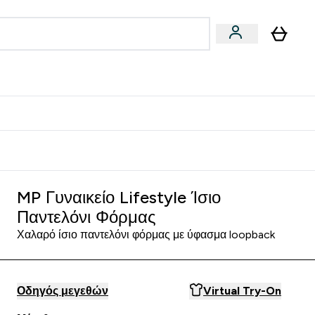
Vegan
Αθλητική Απόδοση
 Μπάρες, Τρόφιμα & Ροφήματα submenu
Enter Vegan submenu
Enter Αθλητική Απόδοση submenu
⌄
⌄
δίστε 15€
MP Γυναικείο Lifestyle Ίσιο
Παντελόνι Φόρμας
Χαλαρό ίσιο παντελόνι φόρμας με ύφασμα loopback
Οδηγός μεγεθών
Virtual Try-On