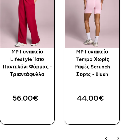
MP Γυναικείο
MP Γυναικείο
Lifestyle Ίσιο
Tempo Χωρίς
Παντελόνι Φόρμας -
Ραφές Scrunch
Τριαντάφυλλο
Σορτς - Blush
56.00€‎
44.00€‎
ΑΓΟΡΆ
ΑΓΟΡΆ
ΤΏΡΑ
ΤΏΡΑ