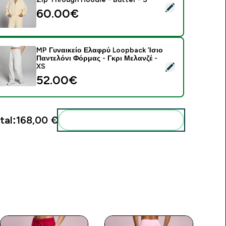
elect this product - MP Women's Lightweight Loopback Zip T
60.00€‎
MP Γυναικείο Ελαφρύ Loopback Ίσιο
Παντελόνι Φόρμας - Γκρι Μελανζέ -
elect this product - MP Γυναικείο Ελαφρύ Loopback Ίσιο Παντ
XS
52.00€‎
tal:
168,00 €‎
Add these to your routine