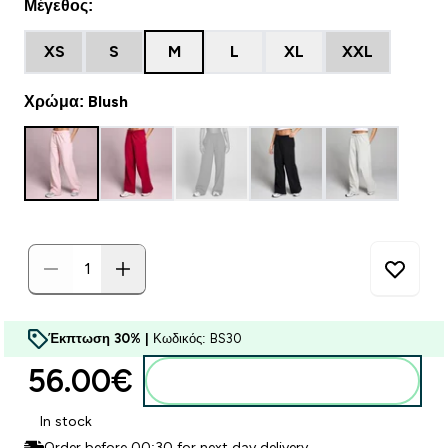
Μέγεθος:
XS
S
M
L
XL
XXL
Χρώμα: Blush
Έκπτωση 30% |
Κωδικός: BS30
56.00€‎
Προσθήκη στο καλάθι
In stock
Order before 00:30 for next day delivery