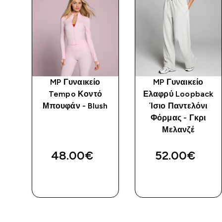
MP Γυναικείο
MP Γυναικείο
Tempo Κοντό
Ελαφρύ Loopback
Μπουφάν - Blush
Ίσιο Παντελόνι
 -
Φόρμας - Γκρι
Μελανζέ
48.00€‎
52.00€‎
ΑΓΟΡΆ
ΑΓΟΡΆ
ΤΏΡΑ
ΤΏΡΑ