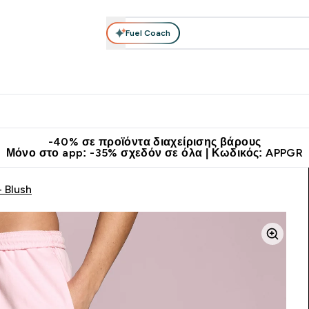
Fuel Coach
θλητικά Ρούχα
Βιταμίνες
Μπάρες, Τρόφιμα & Ροφήματα
submenu
r Διατροφή submenu
Enter Αθλητικά Ρούχα submenu
Enter Βιταμίνες submenu
Enter
⌄
⌄
⌄
άν Μεταφορικά στα 60€
Κατεβάστε την εφαρμογή Myprotein
Κερ
-40% σε προϊόντα διαχείρισης βάρους
Μόνο στο app: -35% σχεδόν σε όλα | Κωδικός: APPGR
- Blush