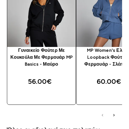
Γυναικείο Φούτερ Με
MP Women's Ελαφ
Κουκούλα Με Φερμουάρ MP
Loopback Φούτερ 
Basics - Μαύρο
Φερμουάρ - Σλέιτ 
56.00€‎
60.00€‎
ΑΓΟΡΆ ΤΏΡΑ
ΑΓΟΡΆ ΤΏΡΑ