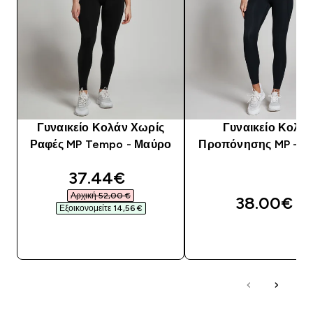
Γυναικείο Κολάν Χωρίς
Γυναικείο Κολά
Ραφές MP Tempo - Μαύρο
Προπόνησης MP - Μ
discounted price
37.44€‎
Αρχική 52,00 €‎
38.00€‎
Εξοικονομείτε 14,56 €‎
ΑΓΟΡΆ ΤΏΡΑ
ΑΓΟΡΆ ΤΏΡΑ