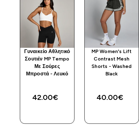
ικό
Γυναικείο Αθλητικό
MP Women's Lift
po
Σουτιέν MP Tempo
Contrast Mesh
Με Σούρες
Shorts - Washed
Μπροστά - Λευκό
Black
-
42.00€‎
40.00€‎
ΑΓΟΡΆ
ΑΓΟΡΆ
ΤΏΡΑ
ΤΏΡΑ