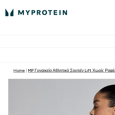
Πρωτεΐνη
Διατροφή
Α
Enter Πρωτεΐνη 
Ente
⌄
⌄
Δωρε
Home
MP Γυναικείο Αθλητικό Σουτιέν Lift Χωρίς Ραφέ