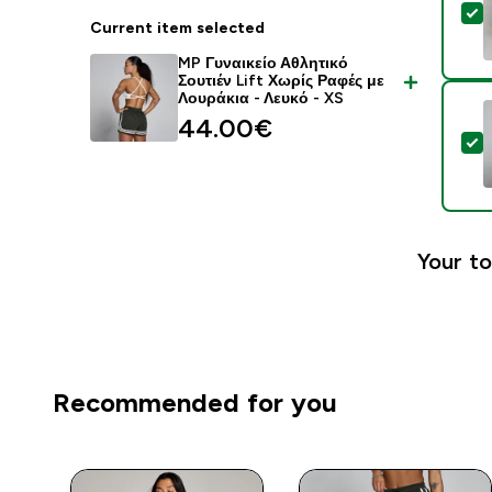
S
Current item selected
MP Γυναικείο Αθλητικό
Σουτιέν Lift Χωρίς Ραφές με
Λουράκια - Λευκό - XS
44.00€‎
S
Your to
Recommended for you