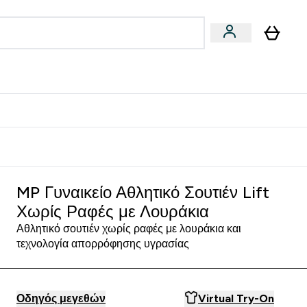
Vegan
Αθλητική Απόδοση
 Μπάρες, Τρόφιμα & Ροφήματα submenu
Enter Vegan submenu
Enter Αθλητική Απόδοση submenu
⌄
⌄
δίστε 15€
MP Γυναικείο Αθλητικό Σουτιέν Lift
Χωρίς Ραφές με Λουράκια
Αθλητικό σουτιέν χωρίς ραφές με λουράκια και
τεχνολογία απορρόφησης υγρασίας
Οδηγός μεγεθών
Virtual Try-On