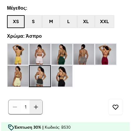
Μέγεθος:
XS
S
M
L
XL
XXL
Χρώμα: Άσπρο
Έκπτωση 30% |
Κωδικός: BS30