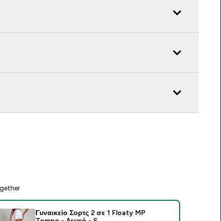
gether
Γυναικείο Σορτς 2 σε 1 Floaty MP
Tempo - Λευκό - S