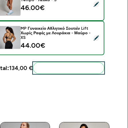
elect this product - Γυναικείο Σορτς 2 σε 1 Floaty MP Tempo -
46.00€‎
MP Γυναικείο Αθλητικό Σουτιέν Lift
Χωρίς Ραφές με Λουράκια - Μαύρο -
elect this product - MP Γυναικείο Αθλητικό Σουτιέν Lift Χωρί
XS
44.00€‎
tal:
134,00 €‎
Add these to your routine