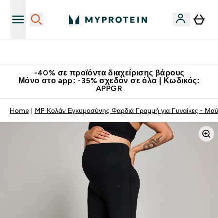
Κατεβάστε την εφαρμογή Myprotein
-40% σε προϊόντα διαχείρισης βάρους
Μόνο στο app: -35% σχεδόν σε όλα | Κωδικός:
APPGR
Home
MP Κολάν Εγκυμοσύνης Φαρδιά Γραμμή για Γυναίκες - Μα