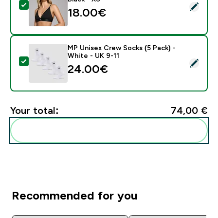
Select this product - MP Women's V-Neck Bralette - B
18.00€‎
MP Unisex Crew Socks (5 Pack) -
White - UK 9-11
Select this product - MP Unisex Crew Socks (5 Pack) 
24.00€‎
Your total:
74,00 €‎
Add these to your routine
Recommended for you