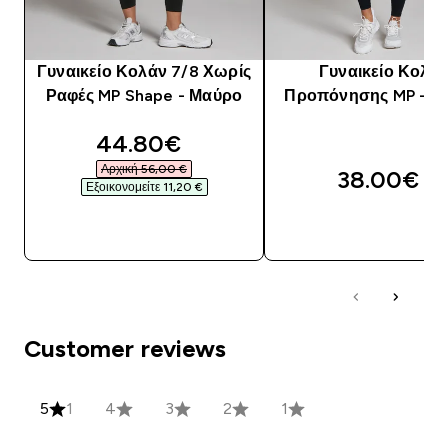
Γυναικείο Κολάν 7/8 Χωρίς
Γυναικείο Κολά
Ραφές MP Shape - Μαύρο
Προπόνησης MP - Μ
discounted price
44.80€‎
Αρχική 56,00 €‎
38.00€‎
Εξοικονομείτε 11,20 €‎
ΑΓΟΡΆ ΤΏΡΑ
ΑΓΟΡΆ ΤΏΡΑ
Customer reviews
5
1
4
3
2
1