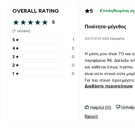
OVERALL RATING
5
Επαληθευμένη α
5
5 out of 5 stars
Ποιότητα-μέγεθος
(1 review)
20/03/25 από kleopatra
5
★
1
5 stars rating 1 reviews
4
★
0
4 stars rating 0 reviews
Η μέση μου είναι 70 και η
3
★
0
3 stars rating 0 reviews
περιφέρεια 96. Διάλεξα sm
2
★
0
και κάθεται όπως πρέπει.
2 stars rating 0 reviews
1
★
0
είναι ούτε στενό ούτε μεγ
1 stars rating 0 reviews
Για πιο στενό προτιμήστε
Διαβάστε περισσότερα
νούμερο μικρότερο. Το ύ
είναι χοντρό και ελαστικό.
Unhelp
Helpful (0)
Report