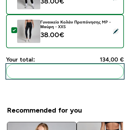
38.00€‎
Γυναικείο Κολάν Προπόνησης MP -
Μαύρη - XXS
Select this product - Γυναικείο Κολάν Προπόνησης M
38.00€‎
Your total:
134,00 €‎
Add these to your routine
Recommended for you