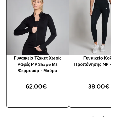
Γυναικείο Τζάκετ Χωρίς
Γυναικείο Κολά
Ραφές MP Shape Με
Προπόνησης MP - Μ
Φερμουάρ - Μαύρο
62.00€‎
38.00€‎
ΑΓΟΡΆ ΤΏΡΑ
ΑΓΟΡΆ ΤΏΡΑ