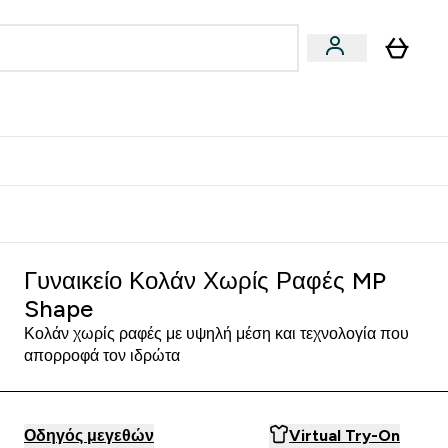
Vegan
Αθλητική Απόδοση
 Μπάρες, Τρόφιμα & Ροφήματα submenu
Enter Vegan submenu
Enter Αθλητική Απόδοση submenu
⌄
⌄
δίστε 15€
Γυναικείο Κολάν Χωρίς Ραφές MP
Shape
Κολάν χωρίς ραφές με υψηλή μέση και τεχνολογία που
απορροφά τον ιδρώτα
Οδηγός μεγεθών
Virtual Try-On