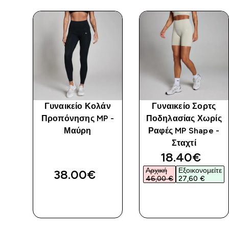
άν
Γυναικείο Κολάν
Γυναικείο Σορτς
P
Προπόνησης MP -
Ποδηλασίας Χωρίς
ο
Μαύρη
Ραφές MP Shape -
Σταχτί
ed price
discounted 
18.40€‎
ίτε
Αρχική
Εξοικονομείτε
38.00€‎
46,00 €‎
27,60 €‎
ΑΓΟΡΆ
ΑΓΟΡΆ
ΤΏΡΑ
ΤΏΡΑ