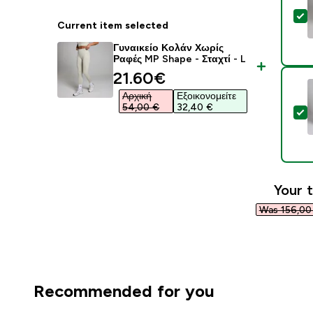
S
Current item selected
Γυναικείο Κολάν Χωρίς
Ραφές MP Shape - Σταχτί - L
discounted price
21.60€‎
Αρχική
Εξοικονομείτε
54,00 €‎
32,40 €‎
S
Your t
Was 156,00 
Recommended for you