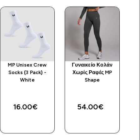
MP Unisex Crew
Γυναικείο Κολάν
Γ
Socks (3 Pack) -
Χωρίς Ραφές MP
White
Shape
In
price
16.00€‎
54.00€‎
ΑΓΟΡΆ
ΑΓΟΡΆ
ΤΏΡΑ
ΤΏΡΑ