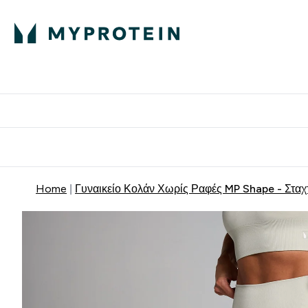
Πρωτεΐνη
Διατροφή
Α
Enter Πρωτεΐνη 
Ente
⌄
⌄
Δωρε
Home
Γυναικείο Κολάν Χωρίς Ραφές MP Shape - Σταχ