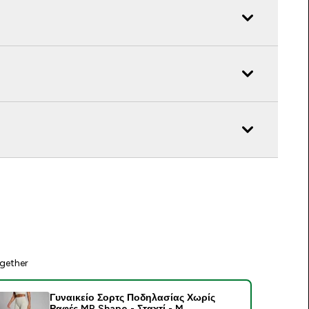
gether
Γυναικείο Σορτς Ποδηλασίας Χωρίς
Ραφές MP Shape - Σταχτί - M