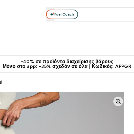
Fuel Coach
θλητικά Ρούχα
Βιταμίνες
Μπάρες, Τρόφιμα & Ροφήματα
submenu
r Διατροφή submenu
Enter Αθλητικά Ρούχα submenu
Enter Βιταμίνες submenu
Enter
⌄
⌄
⌄
άν Μεταφορικά στα 60€
Κατεβάστε την εφαρμογή Myprotein
Κερ
-40% σε προϊόντα διαχείρισης βάρους
Μόνο στο app: -35% σχεδόν σε όλα | Κωδικός: APPGR
τί