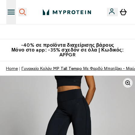
Κατεβάστε την εφαρμογή Myprotein
-40% σε προϊόντα διαχείρισης βάρους
Μόνο στο app: -35% σχεδόν σε όλα | Κωδικός:
APPGR
Home
Γυναικείο Κολάν MP Tall Tempo Με Φαρδύ Μπατζάκι - Μαύ