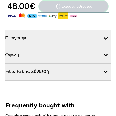
48.00€‎
Εκτός αποθέματος
Περιγραφή
Οφέλη
Fit & Fabric Σύνθεση
Frequently bought with
Complete your stack with products that work better