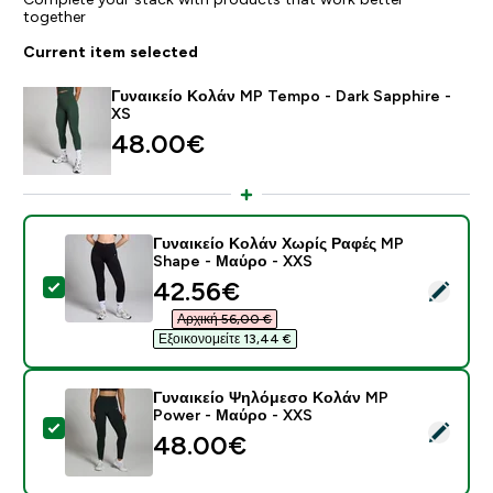
together
Current item selected
Γυναικείο Κολάν MP Tempo - Dark Sapphire -
XS
48.00€‎
Γυναικείο Κολάν Χωρίς Ραφές MP
Shape - Μαύρο - XXS
discounted price
42.56€‎
Select this product - Γυναικείο Κολάν Χωρίς Ραφές 
Αρχική 56,00 €‎
Εξοικονομείτε 13,44 €‎
Γυναικείο Ψηλόμεσο Κολάν MP
Power - Μαύρο - XXS
Select this product - Γυναικείο Ψηλόμεσο Κολάν MP 
48.00€‎