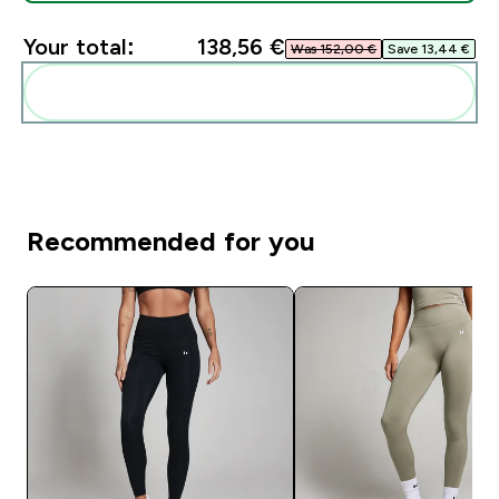
Your total:
138,56 €‎
Was 152,00 €‎
Save 13,44 €‎
Add these to your routine
Recommended for you