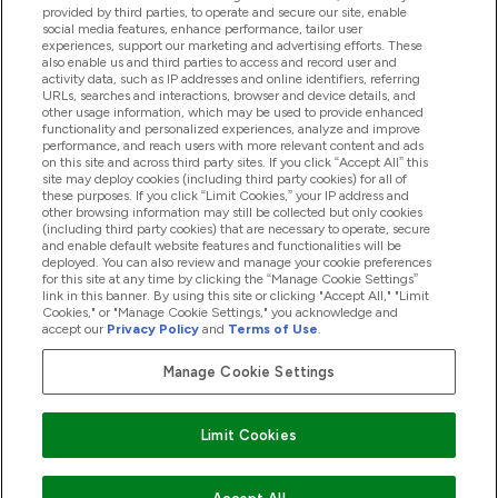
provided by third parties, to operate and secure our site, enable
Βοήθεια & Πληροφορίες
social media features, enhance performance, tailor user
experiences, support our marketing and advertising efforts. These
also enable us and third parties to access and record user and
activity data, such as IP addresses and online identifiers, referring
Προϊόντα
URLs, searches and interactions, browser and device details, and
other usage information, which may be used to provide enhanced
functionality and personalized experiences, analyze and improve
performance, and reach users with more relevant content and ads
on this site and across third party sites. If you click “Accept All” this
Εταιρικές Πληροφορίες
site may deploy cookies (including third party cookies) for all of
these purposes. If you click “Limit Cookies,” your IP address and
other browsing information may still be collected but only cookies
(including third party cookies) that are necessary to operate, secure
Εκπτώσεις & Ανταμοιβές
and enable default website features and functionalities will be
deployed. You can also review and manage your cookie preferences
for this site at any time by clicking the “Manage Cookie Settings”
link in this banner. By using this site or clicking "Accept All," "Limit
Cookies," or "Manage Cookie Settings," you acknowledge and
2026 The Hut.com Ltd
accept our
Privacy Policy
and
Terms of Use
.
Manage Cookie Settings
Pay with
Limit Cookies