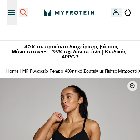
Κατεβάστε την εφαρμογή Myprotein
-40% σε προϊόντα διαχείρισης βάρους
Μόνο στο app: -35% σχεδόν σε όλα | Κωδικός:
APPGR
Home
MP Γυναικείο Tempo Αθλητικό Σουτιέν με Πιέτες Μπροστά