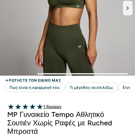
1 customer reviews
1 Reviews
5 out of 5 stars
MP Γυναικείο Tempo Αθλητικό
Σουτιέν Χωρίς Ραφές με Ruched
Μπροστά