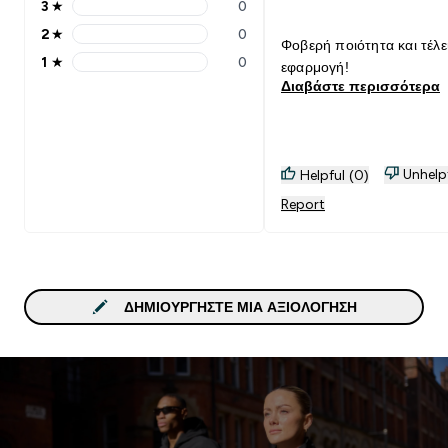
3
★
0
3 stars rating 0 reviews
2
★
0
2 stars rating 0 reviews
Φοβερή ποιότητα και τέλε
1
★
0
εφαρμογή!
1 stars rating 0 reviews
Διαβάστε περισσότερα
Unhelp
Helpful (0)
Report
ΔΗΜΙΟΥΡΓΉΣΤΕ ΜΙΑ ΑΞΙΟΛΌΓΗΣΗ