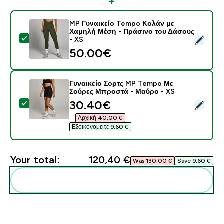
MP Γυναικείο Tempo Κολάν με
Χαμηλή Μέση - Πράσινο του Δάσους
Select this product - MP Γυναικείο Tempo Κολάν με 
- XS
50.00€‎
Γυναικείο Σορτς MP Tempo Με
Σούρες Μπροστά - Μαύρο - XS
discounted price
30.40€‎
Select this product - Γυναικείο Σορτς MP Tempo Με 
Αρχική 40,00 €‎
Εξοικονομείτε 9,60 €‎
Your total:
120,40 €‎
Was 130,00 €‎
Save 9,60 €‎
Add these to your routine