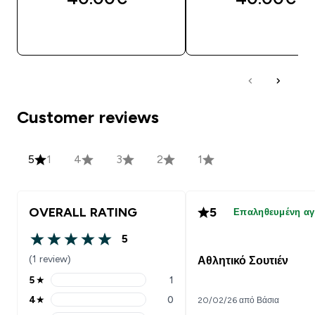
ΑΓΟΡΆ ΤΏΡΑ
ΑΓΟΡΆ ΤΏΡΑ
Customer reviews
5
1
4
3
2
1
OVERALL RATING
5
Επαληθευμένη α
5
5 out of 5 stars
(1 review)
Αθλητικό Σουτιέν
5
★
1
5 stars rating 1 reviews
4
★
0
20/02/26 από Βάσια
4 stars rating 0 reviews