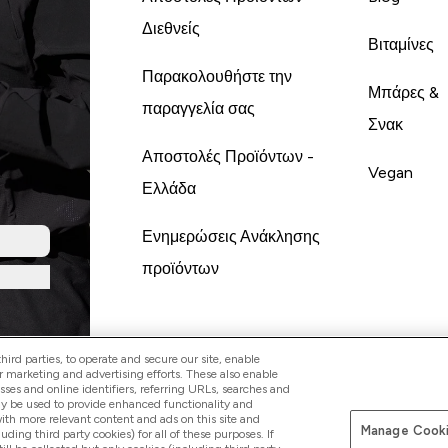
Διεθνείς
Βιταμίνες
Παρακολουθήστε την
Μπάρες &
παραγγελία σας
Σνακ
Αποστολές Προϊόντων -
Vegan
Ελλάδα
Ενημερώσεις Ανάκλησης
προϊόντων
ird parties, to operate and secure our site, enable
r marketing and advertising efforts. These also enable
esses and online identifiers, referring URLs, searches and
ay be used to provide enhanced functionality and
th more relevant content and ads on this site and
Manage Cooki
Pay with
luding third party cookies) for all of these purposes. If