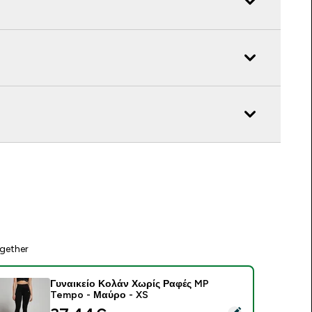
gether
Γυναικείο Κολάν Χωρίς Ραφές MP
Tempo - Μαύρο - XS
elect this product - Γυναικείο Κολάν Χωρίς Ραφές MP Tempo 