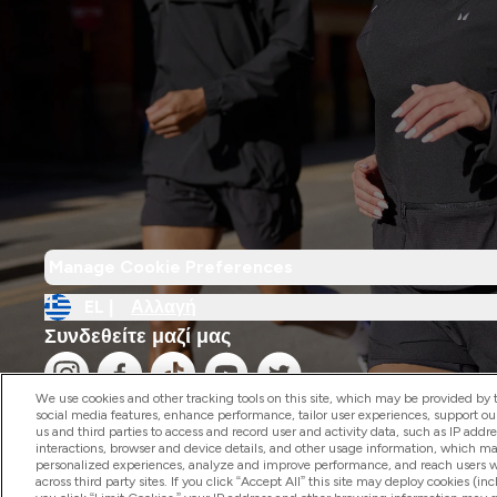
Manage Cookie Preferences
EL |
Αλλαγή
Συνδεθείτε μαζί μας
We use cookies and other tracking tools on this site, which may be provided by th
social media features, enhance performance, tailor user experiences, support ou
us and third parties to access and record user and activity data, such as IP addr
interactions, browser and device details, and other usage information, which m
personalized experiences, analyze and improve performance, and reach users wi
2026 The Hut.com Ltd
across third party sites. If you click “Accept All” this site may deploy cookies (inc