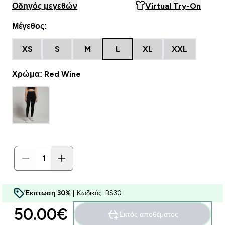
Οδηγός μεγεθών
Virtual Try-On
Μέγεθος:
XS
S
M
L
XL
XXL
Χρώμα: Red Wine
Έκπτωση 30% |
Κωδικός: BS30
50.00€‎
Εκτός αποθέματος