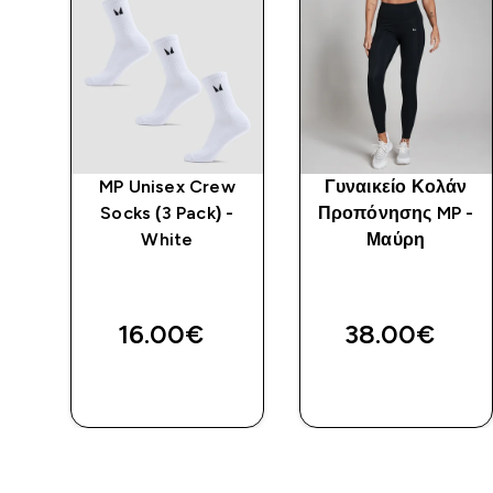
mpo
MP Unisex Crew
Γυναικείο Κολάν
Socks (3 Pack) -
Προπόνησης MP -
oa
White
Μαύρη
16.00€‎
38.00€‎
ΑΓΟΡΆ
ΑΓΟΡΆ
ΤΏΡΑ
ΤΏΡΑ