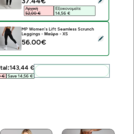
discounted price
37.44€‎
Αρχική
Εξοικονομείτε
52,00 €‎
14,56 €‎
MP Women's Lift Seamless Scrunch
Leggings - Μαύρο - XS
elect this product - MP Women's Lift Seamless Scrunch Legg
56.00€‎
tal:
143,44 €‎
Add these to your routine
 €‎
Save 14,56 €‎