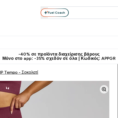
Fuel Coach
θλητικά Ρούχα
Βιταμίνες
Μπάρες, Τρόφιμα & Ροφήματα
submenu
r Διατροφή submenu
Enter Αθλητικά Ρούχα submenu
Enter Βιταμίνες submenu
Enter
⌄
⌄
⌄
άν Μεταφορικά στα 60€
Κατεβάστε την εφαρμογή Myprotein
Κερ
-40% σε προϊόντα διαχείρισης βάρους
Μόνο στο app: -35% σχεδόν σε όλα | Κωδικός: APPGR
P Tempo - Σοκολατί