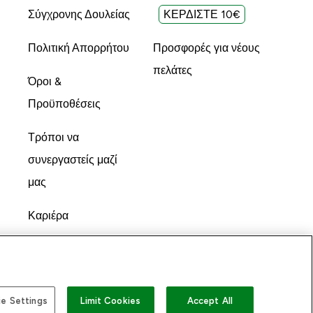
Σύγχρονης Δουλείας
ΚΕΡΔΙΣΤΕ 10€
Πολιτική Απορρήτου
Προσφορές για νέους
πελάτες
Όροι &
Προϋποθέσεις
Τρόποι να
συνεργαστείς μαζί
μας
Καριέρα
e Settings
Limit Cookies
Accept All