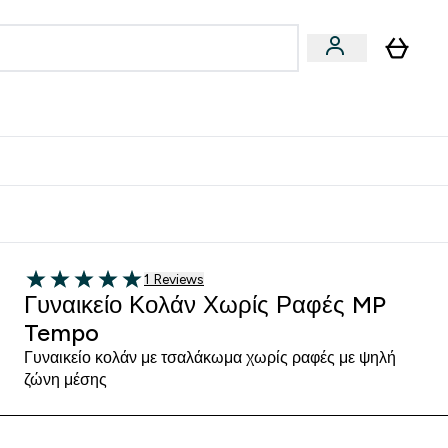
Vegan
Αθλητική Απόδοση
 Μπάρες, Τρόφιμα & Ροφήματα submenu
Enter Vegan submenu
Enter Αθλητική Απόδοση submenu
⌄
⌄
δίστε 15€
1 customer reviews
1 Reviews
5 out of 5 stars
Γυναικείο Κολάν Χωρίς Ραφές MP
Tempo
Γυναικείο κολάν με τσαλάκωμα χωρίς ραφές με ψηλή
ζώνη μέσης