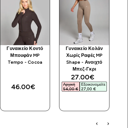
Γυναικείο Κοντό
Γυναικείο Κολάν
Μπουφάν MP
Χωρίς Ραφές MP
Tempo - Cocoa
Shape - Ανοιχτό
Χω
Μπεζ-Γκρι
discounted price
27.00€‎
Αρχική
Εξοικονομείτε
46.00€‎
54,00 €‎
27,00 €‎
ΑΓΟΡΆ
ΑΓΟΡΆ
ΤΏΡΑ
ΤΏΡΑ