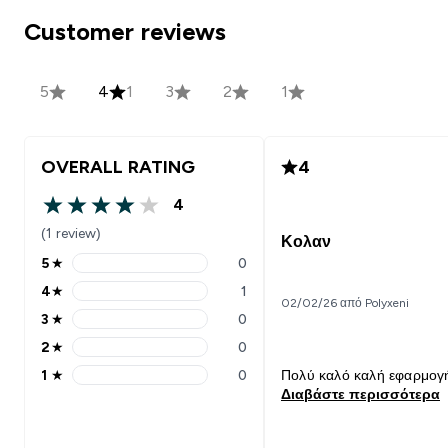
Customer reviews
5
4
1
3
2
1
OVERALL RATING
4
4
4 out of 5 stars
(1 review)
Κολαν
5
★
0
5 stars rating 0 reviews
4
★
1
4 stars rating 1 reviews
02/02/26 από Polyxeni
3
★
0
3 stars rating 0 reviews
2
★
0
2 stars rating 0 reviews
1
★
0
Πολύ καλό καλή εφαρμογ
1 stars rating 0 reviews
Διαβάστε περισσότερα