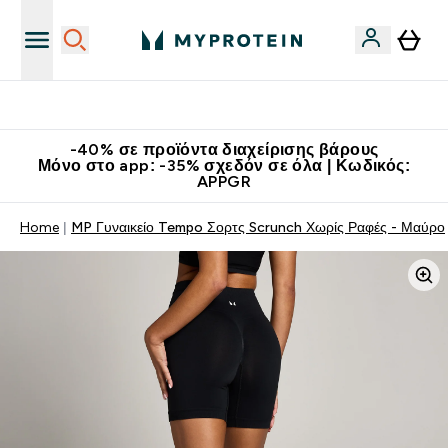
Κατεβάστε την εφαρμογή Myprotein
-40% σε προϊόντα διαχείρισης βάρους
Μόνο στο app: -35% σχεδόν σε όλα | Κωδικός:
APPGR
Home
MP Γυναικείο Tempo Σορτς Scrunch Χωρίς Ραφές - Μαύρο