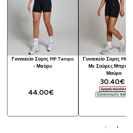
Γυναικείο Σορτς MP Tempo
Γυναικείο Σορτς MP 
- Μαύρo
Με Σούρες Μπροστ
Μαύρο
discounte
30.40€‎
Αρχική 40,00 €‎
44.00€‎
Εξοικονομείτε 9,60 €‎
ΑΓΟΡΆ ΤΏΡΑ
ΑΓΟΡΆ ΤΏΡΑ