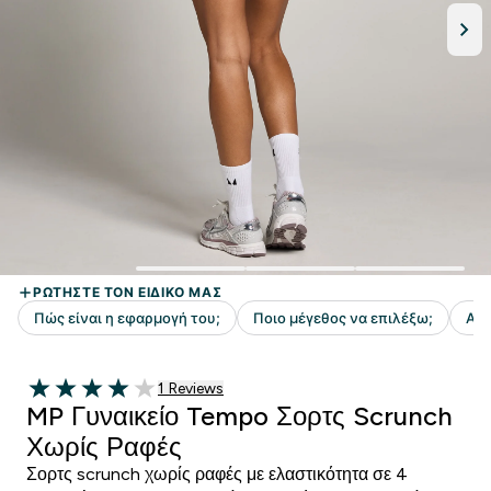
1 customer reviews
1 Reviews
4 out of 5 stars
MP Γυναικείο Tempo Σορτς Scrunch
Χωρίς Ραφές
Σορτς scrunch χωρίς ραφές με ελαστικότητα σε 4