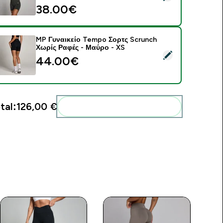
38.00€‎
MP Γυναικείο Tempo Σορτς Scrunch
Χωρίς Ραφές - Μαύρο - XS
elect this product - MP Γυναικείο Tempo Σορτς Scrunch Χωρί
44.00€‎
tal:
126,00 €‎
Add these to your routine