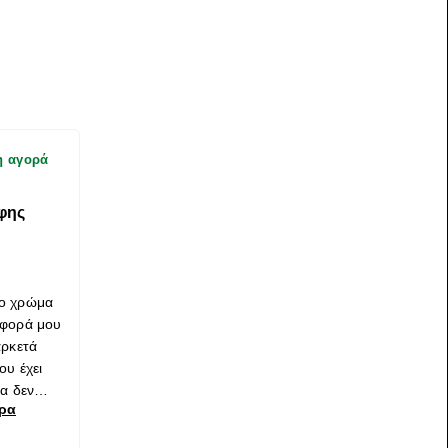
η αγορά
φης
ίο χρώμα
 φορά μου
αρκετά
ου έχει
λα δεν
ερα