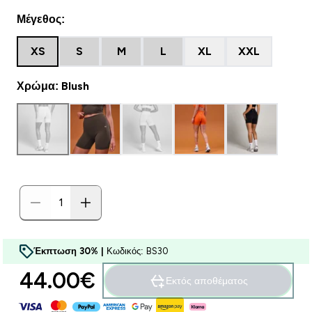
Μέγεθος:
XS
S
M
L
XL
XXL
Χρώμα: Blush
Έκπτωση 30% |
Κωδικός: BS30
44.00€‎
Εκτός αποθέματος