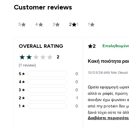
Customer reviews
5
4
3
2
1
1
OVERALL RATING
2
Επαληθευμέν
2
2 out of 5 stars
Κακή ποιότητα ρα
(1 review)
12/03/26 από Niki Gkouti
5
★
0
5 stars rating 0 reviews
4
★
0
4 stars rating 0 reviews
Ωραία εφαρμογή ωρα
3
★
0
3 stars rating 0 reviews
αλλά οι ραφές πρώτη
2
★
1
άνοιξαν έχω ψωνίσει 
2 stars rating 1 reviews
1
★
0
από my protein δεν μ
1 stars rating 0 reviews
ξανά τύχει ούτε τα άλ
Διαβάστε περισσότ
έχουν πάθει τίποτα!!!