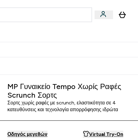
Vegan
Αθλητική Απόδοση
 Μπάρες, Τρόφιμα & Ροφήματα submenu
Enter Vegan submenu
Enter Αθλητική Απόδοση submenu
⌄
⌄
δίστε 15€
MP Γυναικείο Tempo Χωρίς Ραφές
Scrunch Σορτς
Σορτς χωρίς ραφές με scrunch, ελαστικότητα σε 4
κατευθύνσεις και τεχνολογία απορρόφησης ιδρώτα
Οδηγός μεγεθών
Virtual Try-On