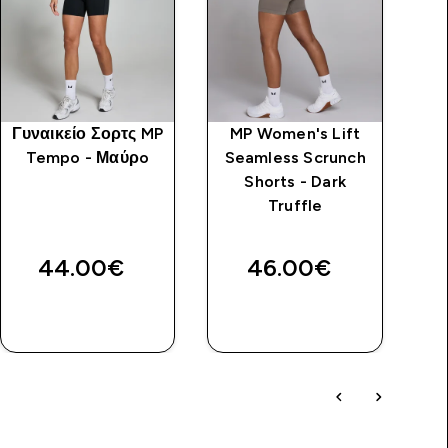
Γυναικείο Σορτς MP
MP Women's Lift
M
Tempo - Μαύρo
Seamless Scrunch
Shorts - Dark
Truffle
44.00€‎
46.00€‎
ΑΓΟΡΆ
ΑΓΟΡΆ
ΤΏΡΑ
ΤΏΡΑ