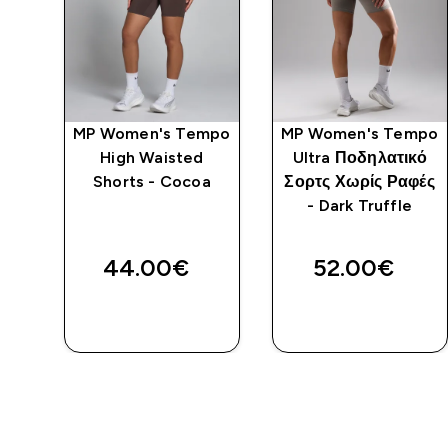
MP Women's Tempo
MP Women's Tempo
High Waisted
Ultra Ποδηλατικό
ς
Shorts - Cocoa
Σορτς Χωρίς Ραφές
ο
- Dark Truffle
44.00€‎
52.00€‎
ΑΓΟΡΆ
ΑΓΟΡΆ
ΤΏΡΑ
ΤΏΡΑ