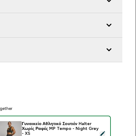
gether
Γυναικείο Αθλητικό Σουτιέν Halter
Χωρίς Ραφές MP Tempo - Night Grey
elect this product - Γυναικείο Αθλητικό Σουτιέν Halter Χωρίς
- XS