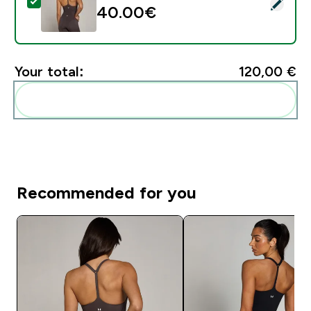
Select this product - MP Women's Tempo Strappy Rac
40.00€‎
Your total:
120,00 €‎
Add these to your routine
Recommended for you