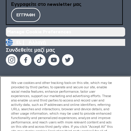
Εγγραφείτε στο newsletter μας
ΕΓΓΡΑΦΉ
Manage Cookie Preferences
EL |
Αλλαγή
Συνδεθείτε μαζί μας
We use cookies and other tracking tools on this site, which may be
provided by third parties, to operate and secure our site, enable
Βοήθεια & Πληροφορίες
social media features, enhance performance, tailor user
experiences, support our marketing and advertising efforts. These
also enable us and third parties to access and record user and
activity data, such as IP addresses and online identifiers, referring
Προϊόντα
URLs, searches and interactions, browser and device details, and
other usage information, which may be used to provide enhanced
functionality and personalized experiences, analyze and improve
performance, and reach users with more relevant content and ads
on this site and across third party sites. If you click “Accept All” this
Εταιρικές Πληροφορίες