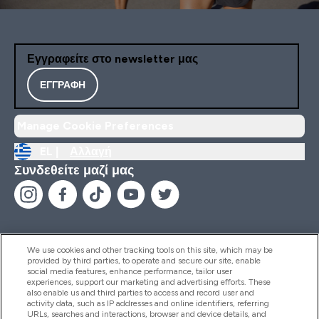
Εγγραφείτε στο newsletter μας
ΕΓΓΡΑΦΉ
Manage Cookie Preferences
EL |
Αλλαγή
Συνδεθείτε μαζί μας
We use cookies and other tracking tools on this site, which may be
provided by third parties, to operate and secure our site, enable
Βοήθεια & Πληροφορίες
social media features, enhance performance, tailor user
experiences, support our marketing and advertising efforts. These
also enable us and third parties to access and record user and
activity data, such as IP addresses and online identifiers, referring
Προϊόντα
URLs, searches and interactions, browser and device details, and