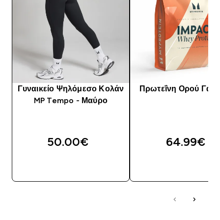
Γυναικείο Ψηλόμεσο Κολάν
Πρωτεΐνη Ορού Γάλα
MP Tempo - Μαύρο
50.00€‎
64.99€‎
ΑΓΟΡΆ ΤΏΡΑ
ΑΓΟΡΆ ΤΏΡΑ