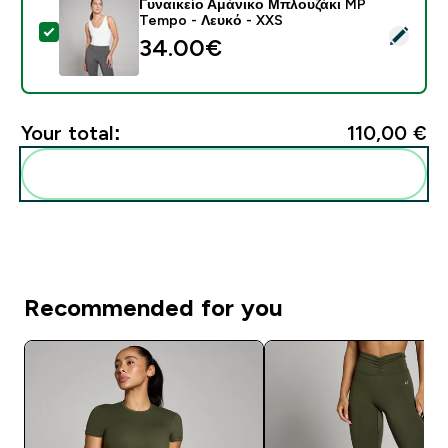
Γυναικείο Αμάνικο Μπλουζάκι MP
Tempo - Λευκό - XXS
Select this product - Γυναικείο Αμάνικο Μπλουζάκι M
34.00€‎
Your total:
110,00 €‎
Add these to your routine
Recommended for you