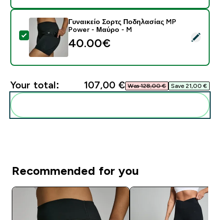
Γυναικείο Σορτς Ποδηλασίας MP
Power - Μαύρο - M
Select this product - Γυναικείο Σορτς Ποδηλασίας M
40.00€‎
Your total:
107,00 €‎
Was 128,00 €‎
Save 21,00 €‎
Add these to your routine
Recommended for you