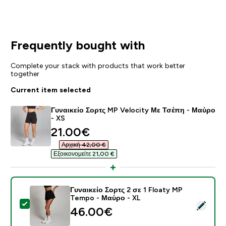
Frequently bought with
Complete your stack with products that work better
together
Current item selected
Γυναικείο Σορτς MP Velocity Με Τσέπη - Μαύρο
- XS
discounted price
21.00€‎
Αρχική 42,00 €‎
Εξοικονομείτε 21,00 €‎
Γυναικείο Σορτς 2 σε 1 Floaty MP
Tempo - Μαύρο - XL
Select this product - Γυναικείο Σορτς 2 σε 1 Floaty 
46.00€‎