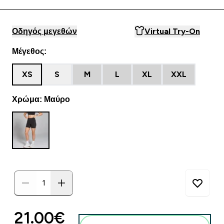
Οδηγός μεγεθών
Virtual Try-On
Μέγεθος:
XS
S
M
L
XL
XXL
Χρώμα: Μαύρο
discounted price
21.00€‎