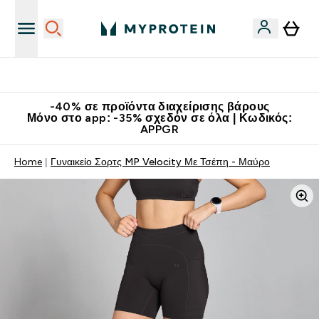
Κατεβάστε την εφαρμογή Myprotein
-40% σε προϊόντα διαχείρισης βάρους
Μόνο στο app: -35% σχεδόν σε όλα | Κωδικός:
APPGR
Home
Γυναικείο Σορτς MP Velocity Με Τσέπη - Μαύρο