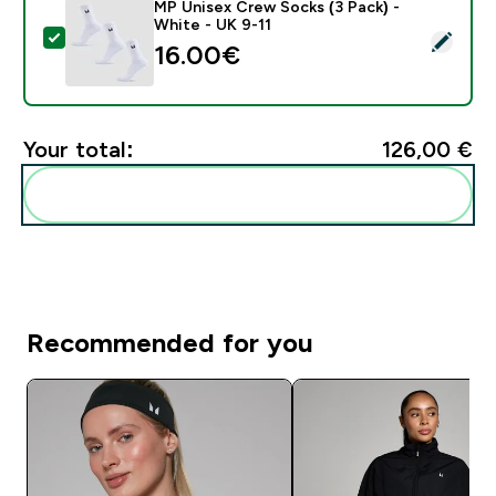
MP Unisex Crew Socks (3 Pack) -
White - UK 9-11
Select this product - MP Unisex Crew Socks (3 Pack) 
16.00€‎
Your total:
126,00 €‎
Add these to your routine
Recommended for you