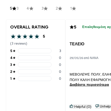
5
3
4
3
2
1
OVERALL RATING
5
Επαληθευμένη α
5
5 out of 5 stars
(3 reviews)
ΤΕΛΕΙΟ
5
★
3
5 stars rating 3 reviews
4
★
0
29/05/26 από ΝΑΝΑ
4 stars rating 0 reviews
3
★
0
3 stars rating 0 reviews
2
★
0
2 stars rating 0 reviews
ΜΕΒΟΛΕΨΕ ΠΟΛΥ, ΕΛΑΦ
1
★
0
ΠΟΛΥ ΚΑΛΗ ΕΦΑΡΜΟΓΗ
1 stars rating 0 reviews
Διαβάστε περισσότερα
Unhelp
Helpful (0)