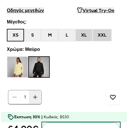
Οδηγός μεγεθών
Virtual Try-On
Μέγεθος:
XS
S
M
L
XL
XXL
Χρώμα: Μαύρο
Έκπτωση 30% |
Κωδικός: BS30