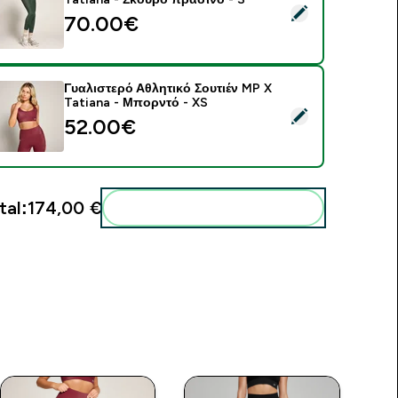
elect this product - Γυαλιστερό Ψηλόμεσο Κολάν MP X Tatiana
70.00€‎
Γυαλιστερό Αθλητικό Σουτιέν MP X
Tatiana - Μπορντό - XS
elect this product - Γυαλιστερό Αθλητικό Σουτιέν MP X Tatian
52.00€‎
tal:
174,00 €‎
Add these to your routine