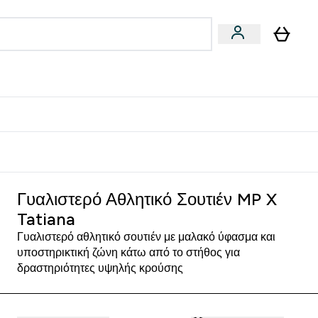
Vegan
Αθλητική Απόδοση
 Μπάρες, Τρόφιμα & Ροφήματα submenu
Enter Vegan submenu
Enter Αθλητική Απόδοση submenu
⌄
⌄
δίστε 15€
Γυαλιστερό Αθλητικό Σουτιέν MP X
Tatiana
Γυαλιστερό αθλητικό σουτιέν με μαλακό ύφασμα και
υποστηρικτική ζώνη κάτω από το στήθος για
δραστηριότητες υψηλής κρούσης