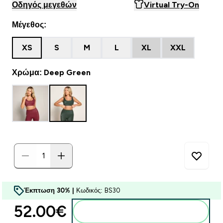
Οδηγός μεγεθών
Virtual Try-On
Μέγεθος:
XS
S
M
L
XL
XXL
Χρώμα: Deep Green
Έκπτωση 30% |
Κωδικός: BS30
52.00€‎
Προσθήκη στο καλάθι