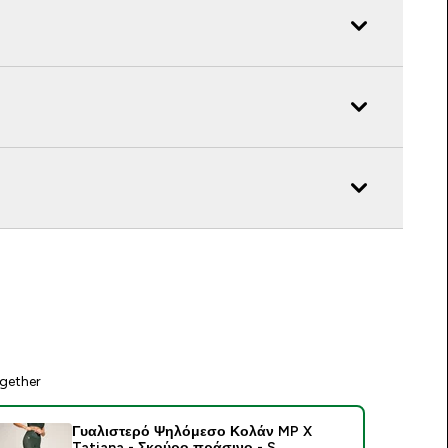
gether
Γυαλιστερό Ψηλόμεσο Κολάν MP X
Tatiana - Σκούρο πράσινο - S