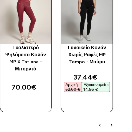
Γυαλιστερό
Γυναικείο Κολάν
Γυ
Ψηλόμεσο Κολάν
Χωρίς Ραφές MP
Σο
MP X Tatiana -
Tempo - Μαύρο
Μπορντό
price
discounted price
37.44€‎
Αρχική
Εξοικονομείτε
70.00€‎
52,00 €‎
14,56 €‎
ΑΓΟΡΆ
ΑΓΟΡΆ
ΤΏΡΑ
ΤΏΡΑ