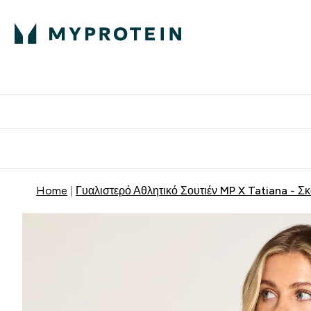
Πρωτεΐνη
Διατροφή
Α
Enter Πρωτεΐνη 
Ente
⌄
⌄
Δωρε
Home
Γυαλιστερό Αθλητικό Σουτιέν MP X Tatiana - Σ