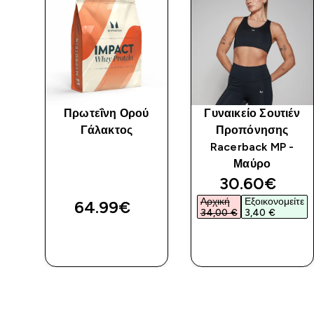
Πρωτεΐνη Ορού
Γυναικείο Σουτιέν
έν
Γάλακτος
Προπόνησης
Racerback MP -
Μαύρο
discounted 
30.60€‎
Αρχική
Εξοικονομείτε
64.99€‎
34,00 €‎
3,40 €‎
ΑΓΟΡΆ
ΑΓΟΡΆ
ΤΏΡΑ
ΤΏΡΑ