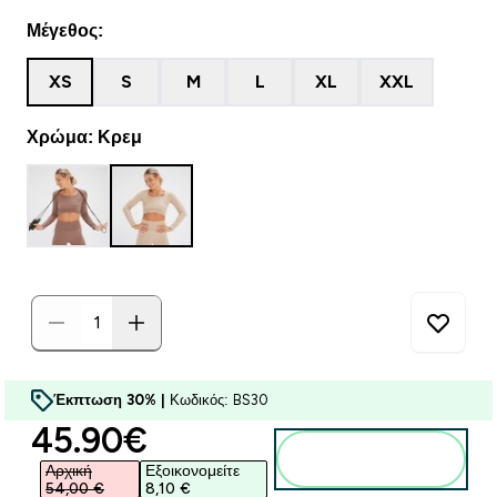
Μέγεθος:
XS
S
M
L
XL
XXL
Χρώμα: Κρεμ
Έκπτωση 30% |
Κωδικός: BS30
discounted price
45.90€‎
Προσθήκη στο
καλάθι
Αρχική
Εξοικονομείτε
54,00 €‎
8,10 €‎