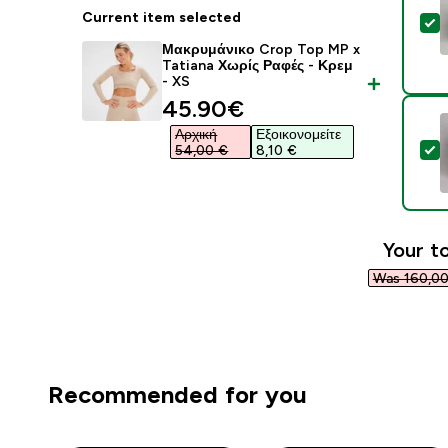
Current item selected
S
Μακρυμάνικο Crop Top MP x
Tatiana Χωρίς Ραφές - Κρεμ
- XS
discounted price
45.90€‎
Αρχική
Εξοικονομείτε
S
54,00 €‎
8,10 €‎
Your to
Was 160,00
Recommended for you