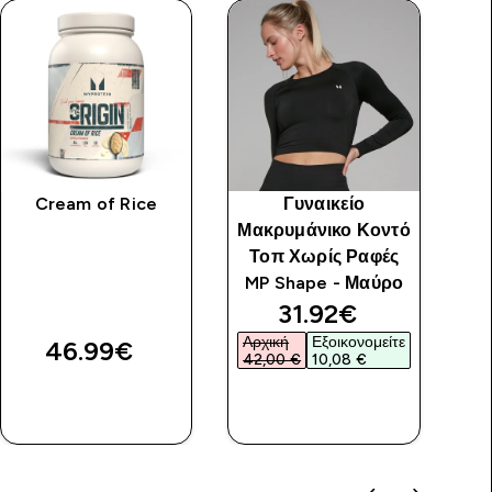
Cream of Rice
Γυναικείο
Γ
Μακρυμάνικο Κοντό
Τοπ Χωρίς Ραφές
MP Shape - Μαύρο
discounted price
31.92€‎
Αρχική
Εξοικονομείτε
Αρ
46.99€‎
42,00 €‎
10,08 €‎
52
ΑΓΟΡΆ
ΑΓΟΡΆ
ΤΏΡΑ
ΤΏΡΑ