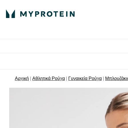
Πρωτεΐνη
Διατροφή
Α
Enter Πρωτεΐνη 
Ente
⌄
⌄
Δωρε
Αρχική
Αθλητικά Ρούχα
Γυναικεία Ρούχα
Μπλουζάκι