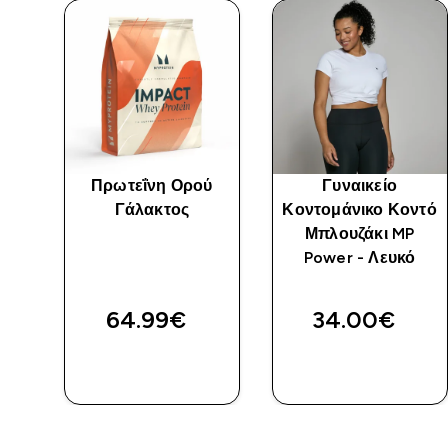
Πρωτεΐνη Ορού
Γυναικείο
οπ
Γάλακτος
Κοντομάνικο Κοντό
ρο
Μπλουζάκι MP
Power - Λευκό
64.99€‎
34.00€‎
ΑΓΟΡΆ
ΑΓΟΡΆ
ΤΏΡΑ
ΤΏΡΑ