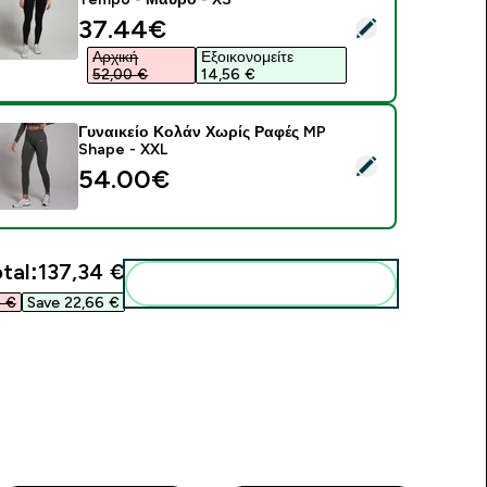
discounted price
37.44€‎
elect this product - Γυναικείο Κολάν Χωρίς Ραφές MP Tempo 
Αρχική
Εξοικονομείτε
52,00 €‎
14,56 €‎
Γυναικείο Κολάν Χωρίς Ραφές MP
Shape - XXL
elect this product - Γυναικείο Κολάν Χωρίς Ραφές MP Shape 
54.00€‎
tal:
137,34 €‎
Add these to your routine
 €‎
Save 22,66 €‎