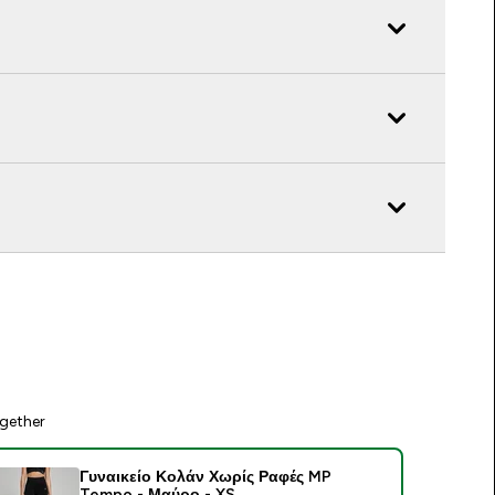
gether
Γυναικείο Κολάν Χωρίς Ραφές MP
Tempo - Μαύρο - XS