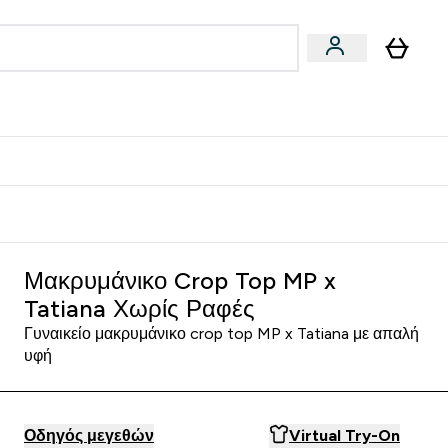
Vegan
Αθλητική Απόδοση
 Μπάρες, Τρόφιμα & Ροφήματα submenu
Enter Vegan submenu
Enter Αθλητική Απόδοση submenu
⌄
⌄
δίστε 15€
Μακρυμάνικο Crop Top MP x
Tatiana Χωρίς Ραφές
Γυναικείο μακρυμάνικο crop top MP x Tatiana με απαλή
υφή
Οδηγός μεγεθών
Virtual Try-On