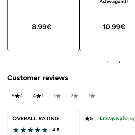
Ashwagandha
8.99€‎
10.99€‎
ΑΓΟΡΆ ΤΏΡΑ
ΑΓΟΡΆ ΤΏΡΑ
Customer reviews
5
4
4
1
3
2
1
OVERALL RATING
5
Επαληθευμένη α
4.8
4.8 out of 5 stars