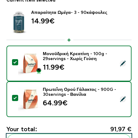
Απαραίτητα Ωμέγα- 3 - 90κάψουλες
14.99€‎
Μονοϋδρική Κρεατίνη - 100g -
29servings - Χωρίς Γεύση
Select this product - Μονοϋδρική Κρεατίνη - 100g - 2
11.99€‎
Πρωτεΐνη Ορού Γάλακτος - 900G -
30servings - Βανίλια
Select this product - Πρωτεΐνη Ορού Γάλακτος - 900G 
64.99€‎
Your total:
91,97 €‎