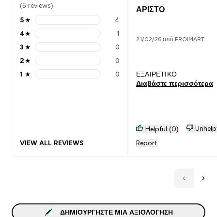
(5 reviews)
ΑΡΙΣΤΟ
5
★
4
5 stars rating 4 reviews
4
★
1
4 stars rating 1 reviews
21/02/26 από PROIMART
3
★
0
3 stars rating 0 reviews
2
★
0
2 stars rating 0 reviews
1
★
0
ΕΞΑΙΡΕΤΙΚΟ
1 stars rating 0 reviews
Διαβάστε περισσότερα
Unhelp
Helpful (0)
VIEW ALL REVIEWS
Report
ΔΗΜΙΟΥΡΓΉΣΤΕ ΜΙΑ ΑΞΙΟΛΌΓΗΣΗ