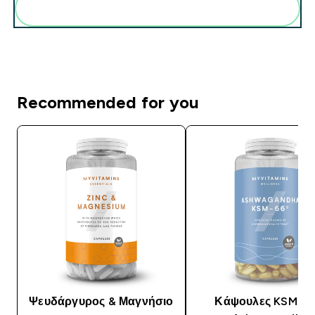
Add these to your routine
Recommended for you
Ψευδάργυρος & Μαγνήσιο
Κάψουλες KSM-6