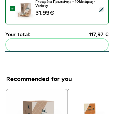
Γκοφρέτα Πρωτεΐνης - 10Μπάρες -
Variety
Select this product - Γκοφρέτα Πρωτεΐνης - 10Μπάρες 
31.99€‎
Your total:
117,97 €‎
Add these to your routine
Recommended for you