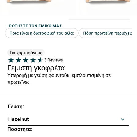
Για χορτοφάγους
3 customer reviews
3 Reviews
4.67 out of 5 stars
Γεμιστή γκοφρέτα
Υπεροχή με γεύση φουντούκι εμπλουτισμένη σε
πρωτεΐνες
Γεύση:
Ποσότητα: