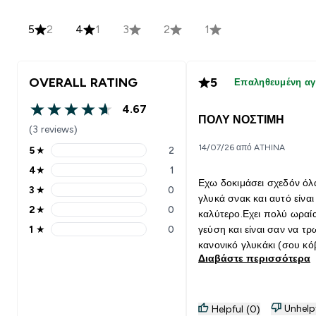
5
2
4
1
3
2
1
OVERALL RATING
5
Επαληθευμένη α
4.67
4.67 out of 5 stars
ΠΟΛΥ ΝΟΣΤΙΜΗ
(3 reviews)
14/07/26 από ATHINA
5
★
2
5 stars rating 2 reviews
4
★
1
4 stars rating 1 reviews
Εχω δοκιμάσει σχεδόν όλ
3
★
0
3 stars rating 0 reviews
γλυκά σνακ και αυτό είναι
2
★
0
καλύτερο.Εχει πολύ ωραί
2 stars rating 0 reviews
1
★
0
γεύση και είναι σαν να τρ
1 stars rating 0 reviews
κανονικό γλυκάκι (σου κό
Διαβάστε περισσότερα
αμέσως την λιγούρα) σίγ
δεν έχει πολύ μεγάλη
περιεκτικοτητα σε πρωτεϊ
όπως άλλα προϊόντα αλλά
Unhelp
Helpful (0)