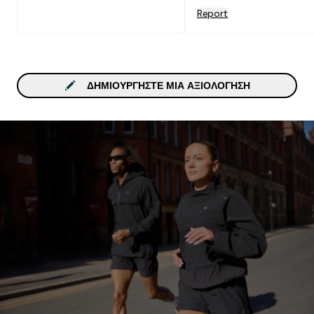
τραγανό χωρίς να τσιχλιαζ
Report
όπως άλλα αντίστοιχες
μπάρες.Αξιζει φουλ να βγε
σε άλλες γεύση για ποικιλί
ΔΗΜΙΟΥΡΓΉΣΤΕ ΜΙΑ ΑΞΙΟΛΌΓΗΣΗ