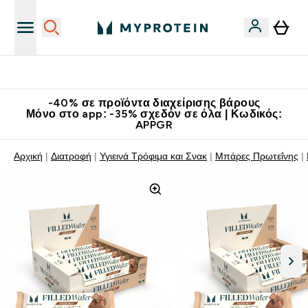
Κατεβάστε την εφαρμογή Myprotein
-40% σε προϊόντα διαχείρισης βάρους
Μόνο στο app: -35% σχεδόν σε όλα | Κωδικός:
APPGR
Αρχική
Διατροφή
Υγιεινά Τρόφιμα και Σνακ
Μπάρες Πρωτεΐνης