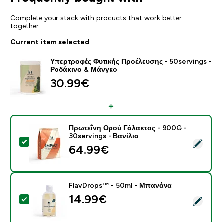
Complete your stack with products that work better
together
Current item selected
Υπερτροφές Φυτικής Προέλευσης - 50servings -
Ροδάκινο & Μάνγκο
30.99€‎
Πρωτεΐνη Ορού Γάλακτος - 900G -
30servings - Βανίλια
Select this product - Πρωτεΐνη Ορού Γάλακτος - 900G 
64.99€‎
FlavDrops™ - 50ml - Μπανάνα
14.99€‎
Select this product - FlavDrops™ - 50ml - Μπανάνα