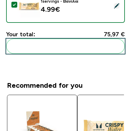
1servings - Βανίλια
Select this product - Γκοφρέτα πρωτεΐνης (Δείγμα) - 1s
4.99€‎
Your total:
75,97 €‎
Add these to your routine
Recommended for you