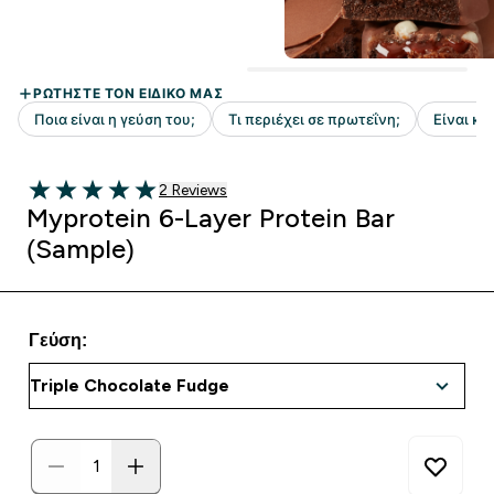
2 customer reviews
2 Reviews
5 out of 5 stars
Myprotein 6-Layer Protein Bar
(Sample)
Γεύση: