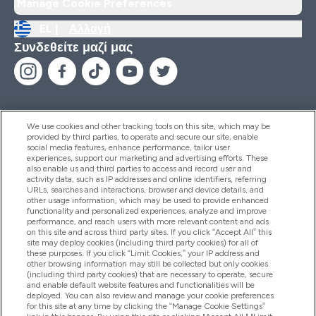
Manage Cookie Preferences
EL |
Αλλαγή
Συνδεθείτε μαζί μας
We use cookies and other tracking tools on this site, which may be
provided by third parties, to operate and secure our site, enable
Βοήθεια & Πληροφορίες
social media features, enhance performance, tailor user
experiences, support our marketing and advertising efforts. These
also enable us and third parties to access and record user and
activity data, such as IP addresses and online identifiers, referring
Προϊόντα
URLs, searches and interactions, browser and device details, and
other usage information, which may be used to provide enhanced
functionality and personalized experiences, analyze and improve
performance, and reach users with more relevant content and ads
on this site and across third party sites. If you click “Accept All” this
Εταιρικές Πληροφορίες
site may deploy cookies (including third party cookies) for all of
these purposes. If you click “Limit Cookies,” your IP address and
other browsing information may still be collected but only cookies
(including third party cookies) that are necessary to operate, secure
Εκπτώσεις & Ανταμοιβές
and enable default website features and functionalities will be
deployed. You can also review and manage your cookie preferences
for this site at any time by clicking the “Manage Cookie Settings”