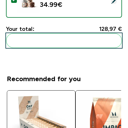
Select this product - Cookie Πρωτεΐνης - 12 x 50g - 
34.99€‎
Your total:
128,97 €‎
Add these to your routine
Recommended for you