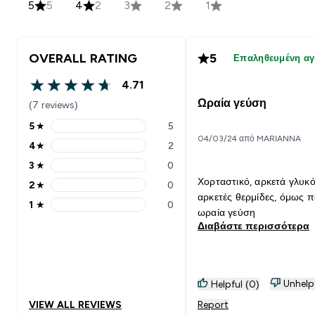
5
5
4
2
3
2
1
OVERALL RATING
5
Επαληθευμένη α
4.71
4.71 out of 5 stars
Ωραία γεύση
(7 reviews)
5
★
5
5 stars rating 5 reviews
04/03/24 από MARIANNA
4
★
2
4 stars rating 2 reviews
3
★
0
3 stars rating 0 reviews
Χορταστικό, αρκετά γλυκό
2
★
0
2 stars rating 0 reviews
αρκετές θερμίδες, όμως 
1
★
0
1 stars rating 0 reviews
ωραία γεύση
Διαβάστε περισσότερα
Unhelp
Helpful (0)
VIEW ALL REVIEWS
Report