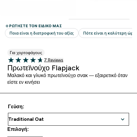
Για χορτοφάγους
7 customer reviews
7 Reviews
4.71 out of 5 stars
Πρωτεϊνούχο Flapjack
Μαλακό και γλυκό πρωτεϊνούχο σνακ — εξαιρετικό όταν
είστε εν κινήσει
Γεύση:
Επιλογή: