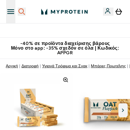
Κερδίστε 15€
-40% σε προϊόντα διαχείρισης βάρους
Μόνο στο app: -35% σχεδόν σε όλα | Κωδικός:
APPGR
Αρχική
Διατροφή
Υγιεινά Τρόφιμα και Σνακ
Μπάρες Πρωτεΐνης