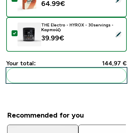
64.99€‎
THE Electro - HYROX - 30servings -
Καρπούζι
Select this product - THE Electro - HYROX - 30servi
39.99€‎
Your total:
144,97 €‎
Add these to your routine
Recommended for you