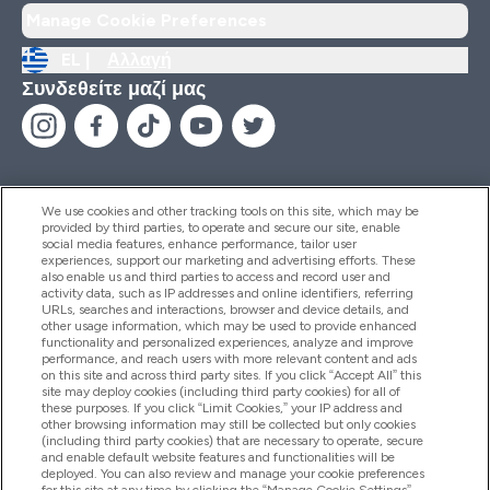
Manage Cookie Preferences
EL |
Αλλαγή
Συνδεθείτε μαζί μας
We use cookies and other tracking tools on this site, which may be
provided by third parties, to operate and secure our site, enable
Βοήθεια & Πληροφορίες
social media features, enhance performance, tailor user
experiences, support our marketing and advertising efforts. These
also enable us and third parties to access and record user and
activity data, such as IP addresses and online identifiers, referring
Προϊόντα
URLs, searches and interactions, browser and device details, and
other usage information, which may be used to provide enhanced
functionality and personalized experiences, analyze and improve
performance, and reach users with more relevant content and ads
on this site and across third party sites. If you click “Accept All” this
Εταιρικές Πληροφορίες
site may deploy cookies (including third party cookies) for all of
these purposes. If you click “Limit Cookies,” your IP address and
other browsing information may still be collected but only cookies
(including third party cookies) that are necessary to operate, secure
Εκπτώσεις & Ανταμοιβές
and enable default website features and functionalities will be
deployed. You can also review and manage your cookie preferences