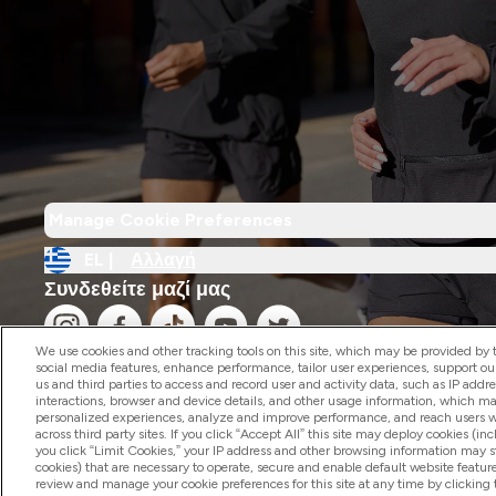
Manage Cookie Preferences
EL |
Αλλαγή
Συνδεθείτε μαζί μας
We use cookies and other tracking tools on this site, which may be provided by th
social media features, enhance performance, tailor user experiences, support ou
us and third parties to access and record user and activity data, such as IP addr
interactions, browser and device details, and other usage information, which m
personalized experiences, analyze and improve performance, and reach users wi
2026 The Hut.com Ltd
across third party sites. If you click “Accept All” this site may deploy cookies (inc
you click “Limit Cookies,” your IP address and other browsing information may sti
cookies) that are necessary to operate, secure and enable default website feature
review and manage your cookie preferences for this site at any time by clicking