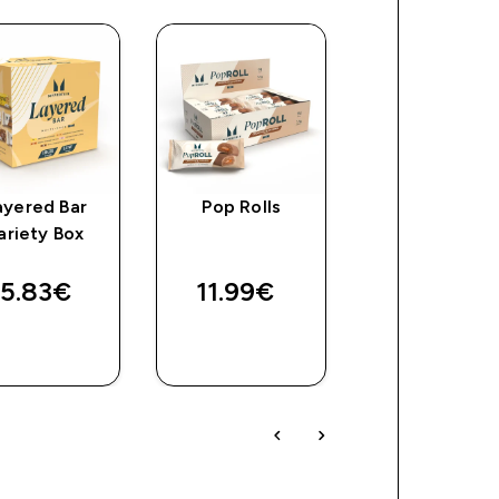
ayered Bar
Pop Rolls
Γεμιστή
ariety Box
γκοφρέτα
5.83€‎
11.99€‎
20.99€‎
ΑΓΟΡΆ
ΑΓΟΡΆ
ΑΓΟΡΆ
ΤΏΡΑ
ΤΏΡΑ
ΤΏΡΑ