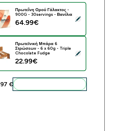
Πρωτεΐνη Ορού Γάλακτος -
900G - 30servings - Βανίλια
ect this product - Πρωτεΐνη Ορού Γάλακτος - 900G - 30serving
64.99€‎
Πρωτεϊνική Μπάρα 6
Στρώσεων - 6 x 60g - Triple
ect this product - Πρωτεϊνική Μπάρα 6 Στρώσεων - 6 x 60g - T
Chocolate Fudge
22.99€‎
,97 €‎
Add these to your routine