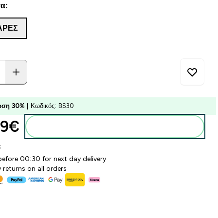
α:
ΆΡΕΣ
ση 30% |
Κωδικός: BS30
9€‎
Προσθήκη στο καλάθι
k
before 00:30 for next day delivery
 returns on all orders