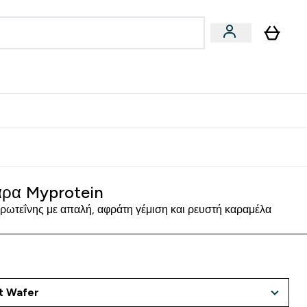
Vegan
Αθλητική Απόδοση
 Μπάρες, Τρόφιμα & Ροφήματα submenu
Enter Vegan submenu
Enter Αθλητική Απόδοση submenu
⌄
⌄
δίστε 15€
ρα Myprotein
ωτεΐνης με απαλή, αφράτη γέμιση και ρευστή καραμέλα