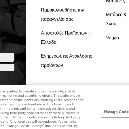
Βιταμίνες
Παρακολουθήστε την
Μπάρες &
παραγγελία σας
Σνακ
Αποστολές Προϊόντων -
Vegan
Ελλάδα
Ενημερώσεις Ανάκλησης
προϊόντων
ird parties, to operate and secure our site, enable
r marketing and advertising efforts. These also enable
esses and online identifiers, referring URLs, searches and
ay be used to provide enhanced functionality and
th more relevant content and ads on this site and
Manage Cooki
Pay with
luding third party cookies) for all of these purposes. If
ll be collected but only cookies (including third party
s and functionalities will be deployed. You can also
 the “Manage Cookie Settings” link in this banner. By