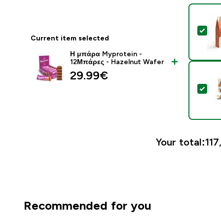
Sel
Current item selected
Η μπάρα Myprotein -
12Μπάρες - Hazelnut Wafer
29.99€‎
Sel
Your total:
117
Recommended for you