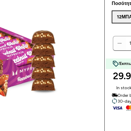
Ποσότητ
12ΜΠ
Έκπτω
29.9
In stoc
Order 
30-day