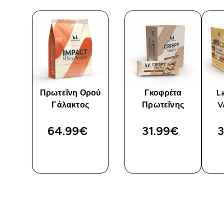
in
Πρωτεΐνη Ορού
Γκοφρέτα
L
Γάλακτος
Πρωτεΐνης
V
64.99€‎
31.99€‎
3
ΑΓΟΡΆ
ΑΓΟΡΆ
ΤΏΡΑ
ΤΏΡΑ