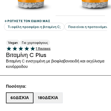
Vegan
Για χορτοφάγους
1 customer reviews
1 Reviews
5 out of 5 stars
Βιταμίνη C Plus
Βιταμίνη C ενισχυμένη με βιοφλαβονοειδή και εκχύλισμα
κυνόρροδου
Ποσότητα:
60ΔΙΣΚΊΑ
180ΔΙΣΚΊΑ