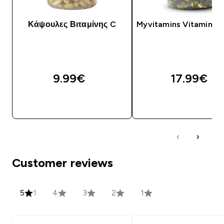
Κάψουλες Βιταμίνης C
Myvitamins Vitamin D3
9.99€‎
17.99€‎
ΑΓΟΡΆ ΤΏΡΑ
ΑΓΟΡΆ ΤΏΡΑ
Customer reviews
5
1
4
3
2
1