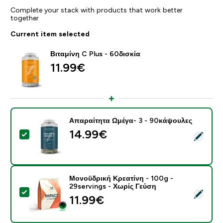
Complete your stack with products that work better
together
Current item selected
Βιταμίνη C Plus - 60δισκία
11.99€‎
Απαραίτητα Ωμέγα- 3 - 90κάψουλες
14.99€‎
Select this product - Απαραίτητα Ωμέγα- 3 - 90κάψου
Μονοϋδρική Κρεατίνη - 100g -
29servings - Χωρίς Γεύση
Select this product - Μονοϋδρική Κρεατίνη - 100g - 2
11.99€‎