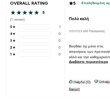
OVERALL RATING
5
Επαληθευμένη α
5
5 out of 5 stars
Πολύ καλή
(1 review)
5
★
1
5 stars rating 1 reviews
07/07/23 από Παναγιώτης
4
★
0
4 stars rating 0 reviews
3
★
0
3 stars rating 0 reviews
Βοηθάει όχι μόνο στις
2
★
0
2 stars rating 0 reviews
απαιτήσεις των προπονή
1
★
0
1 stars rating 0 reviews
αλλά και τησ καθημερινότ
Διαβάστε περισσότερα
Unhelp
Helpful (0)
Report