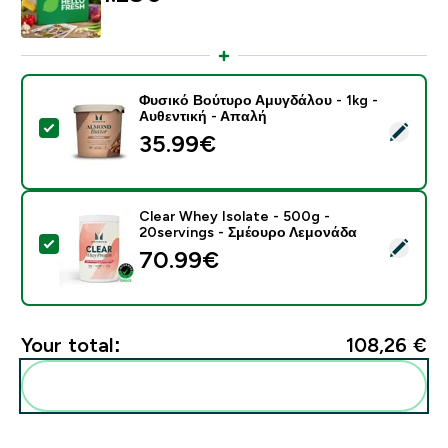
Φυσικό Βούτυρο Αμυγδάλου - 1kg -
Αυθεντική - Απαλή
Select this product - Φυσικό Βούτυρο Αμυγδάλου - 1k
35.99€‎
Clear Whey Isolate - 500g -
20servings - Σμέουρο Λεμονάδα
Select this product - Clear Whey Isolate - 500g - 20
70.99€‎
Your total:
108,26 €‎
Add these to your routine