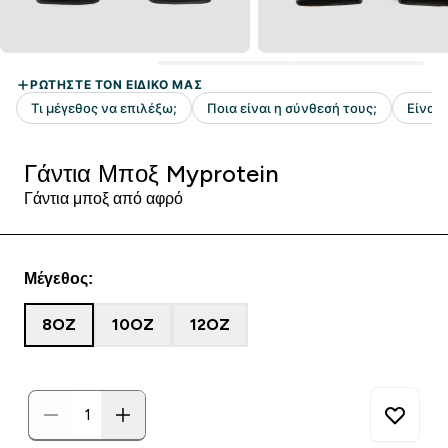
Γάντια Μποξ Myprotein
Γάντια μποξ από αφρό
Μέγεθος:
8OZ
10OZ
12OZ