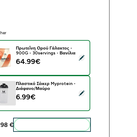
ther
Πρωτεΐνη Ορού Γάλακτος -
900G - 30servings - Βανίλια
ect this product - Πρωτεΐνη Ορού Γάλακτος - 900G - 30serving
64.99€‎
Πλαστικό Σέικερ Myprotein -
Διάφανο/Μαύρο
ect this product - Πλαστικό Σέικερ Myprotein - Διάφανο/Μαύρο
6.99€‎
98 €‎
Add these to your routine