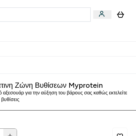
Vegan
Αθλητική Απόδοση
 Μπάρες, Τρόφιμα & Ροφήματα submenu
Enter Vegan submenu
Enter Αθλητική Απόδοση submenu
⌄
⌄
δίστε 15€
τινη Ζώνη Βυθίσεων Myprotein
κό αξεσουάρ για την αύξηση του βάρους σας καθώς εκτελείτε
ι βυθίσεις