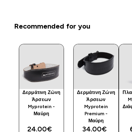
Recommended for you
ού
Δερμάτινη Ζώνη
Δερμάτινη Ζώνη
Πλα
Άρσεων
Άρσεων
M
Myprotein -
Myprotein
Διά
Μαύρη
Premium -
Μαύρη
24.00€‎
34.00€‎