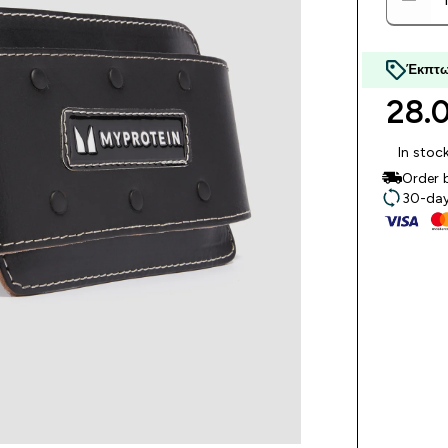
Έκπτω
28.0
In stoc
Order 
30-day