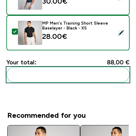
30.00€‎
MP Men's Training Short Sleeve
Baselayer - Black - XS
Select this product - MP Men's Training Short Sleeve B
28.00€‎
Your total:
88,00 €‎
Add these to your routine
Recommended for you