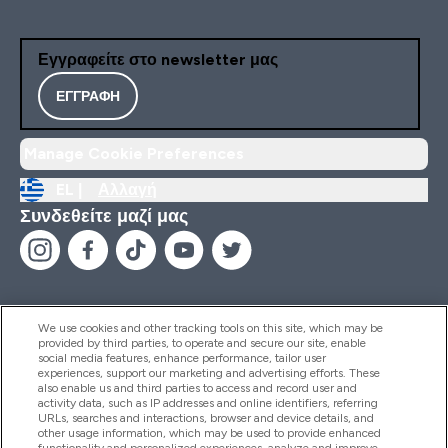
Εγγραφείτε στο newsletter μας
ΕΓΓΡΑΦΉ
Manage Cookie Preferences
EL |
Αλλαγή
Συνδεθείτε μαζί μας
We use cookies and other tracking tools on this site, which may be
provided by third parties, to operate and secure our site, enable
Βοήθεια & Πληροφορίες
social media features, enhance performance, tailor user
experiences, support our marketing and advertising efforts. These
also enable us and third parties to access and record user and
activity data, such as IP addresses and online identifiers, referring
Προϊόντα
URLs, searches and interactions, browser and device details, and
other usage information, which may be used to provide enhanced