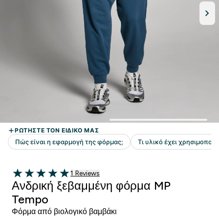
1 customer reviews
1 Reviews
5 out of 5 stars
Ανδρική ξεβαμμένη φόρμα MP
Tempo
Φόρμα από βιολογικό βαμβάκι