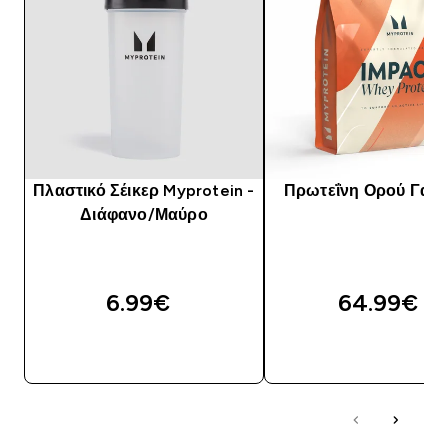
Πλαστικό Σέικερ Myprotein -
Πρωτεΐνη Ορού Γάλα
Διάφανο/Μαύρο
6.99€‎
64.99€‎
ΑΓΟΡΆ ΤΏΡΑ
ΑΓΟΡΆ ΤΏΡΑ