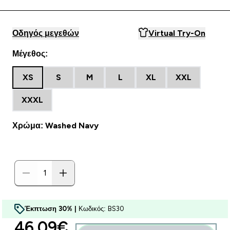
Οδηγός μεγεθών
Virtual Try-On
Μέγεθος:
XS
S
M
L
XL
XXL
XXXL
Χρώμα: Washed Navy
Έκπτωση 30% |
Κωδικός: BS30
discounted price
46.09€‎