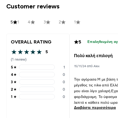
Customer reviews
5
1
4
3
2
1
OVERALL RATING
5
Επαληθευμένη α
5
5 out of 5 stars
Πολύ καλή επιλογή
(1 review)
15/11/24 από Alex
5
★
1
5 stars rating 1 reviews
4
★
0
4 stars rating 0 reviews
Την αγόρασα M με βάση 
3
★
0
3 stars rating 0 reviews
μέγεθος τις nike από Ελλ
2
★
0
μου είναι λίγο χαλαρή.Εχε
2 stars rating 0 reviews
1
★
0
φαρδιάγραμη. Το ύφασμα είναι
1 stars rating 0 reviews
λεπτό κ κάθετε πολύ ωραί
Διαβάστε περισσότερα
Δεν το νοιώθεις φτηνό.
Αντίστοιχης ποιότητας στ