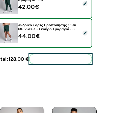
elect this product - Ανδρική Υφαντή Φόρμα MP - Σκούρο σμαρ
42.00€‎
Ανδρικό Σορτς Προπόνησης 13 εκ.
MP 2-σε-1 - Σκούρο Σμαραγδί - S
elect this product - Ανδρικό Σορτς Προπόνησης 13 εκ. MP 2-σ
44.00€‎
tal:
128,00 €‎
Add these to your routine