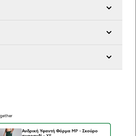
gether
Ανδρική Υφαντή Φόρμα MP - Σκούρο
σμαραγδί - XS