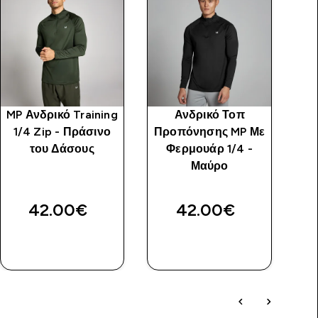
MP Ανδρικό Training
Ανδρικό Τοπ
1/4 Zip - Πράσινο
Προπόνησης MP Με
Πρ
του Δάσους
Φερμουάρ 1/4 -
Μαύρο
Αρ
42.00€‎
42.00€‎
42
ΑΓΟΡΆ
ΑΓΟΡΆ
ΤΏΡΑ
ΤΏΡΑ