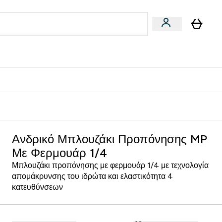
Vegan
Αθλητική Απόδοση
 Μπάρες, Τρόφιμα & Ροφήματα submenu
Enter Vegan submenu
Enter Αθλητική Απόδοση submenu
⌄
⌄
δίστε 15€
Ανδρικό Μπλουζάκι Προπόνησης MP
Με Φερμουάρ 1/4
Μπλουζάκι προπόνησης με φερμουάρ 1/4 με τεχνολογία
απομάκρυνσης του ιδρώτα και ελαστικότητα 4
κατευθύνσεων