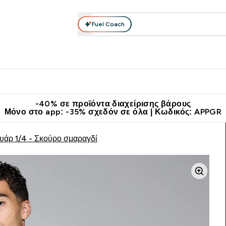
Fuel Coach
θλητικά Ρούχα
Βιταμίνες
Μπάρες, Τρόφιμα & Ροφήματα
submenu
r Διατροφή submenu
Enter Αθλητικά Ρούχα submenu
Enter Βιταμίνες submenu
Enter
⌄
⌄
⌄
άν Μεταφορικά στα 60€
Κατεβάστε την εφαρμογή Myprotein
Κερ
-40% σε προϊόντα διαχείρισης βάρους
Μόνο στο app: -35% σχεδόν σε όλα | Κωδικός: APPGR
άρ 1/4 - Σκούρο σμαραγδί