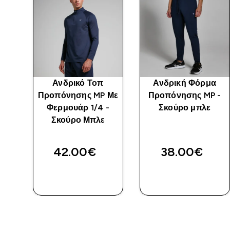
ύ
Ανδρικό Τοπ
Ανδρική Φόρμα
Προπόνησης MP Με
Προπόνησης MP -
Φερμουάρ 1/4 -
Σκούρο μπλε
Σκούρο Μπλε
42.00€‎
38.00€‎
ΑΓΟΡΆ
ΑΓΟΡΆ
ΤΏΡΑ
ΤΏΡΑ