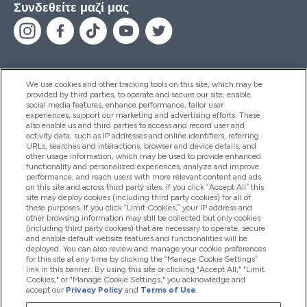
Συνδεθείτε μαζί μας
We use cookies and other tracking tools on this site, which may be
provided by third parties, to operate and secure our site, enable
Βοήθεια & Πληροφορίες
social media features, enhance performance, tailor user
experiences, support our marketing and advertising efforts. These
also enable us and third parties to access and record user and
activity data, such as IP addresses and online identifiers, referring
Προϊόντα
URLs, searches and interactions, browser and device details, and
other usage information, which may be used to provide enhanced
functionality and personalized experiences, analyze and improve
performance, and reach users with more relevant content and ads
on this site and across third party sites. If you click “Accept All” this
Εταιρικές Πληροφορίες
site may deploy cookies (including third party cookies) for all of
these purposes. If you click “Limit Cookies,” your IP address and
other browsing information may still be collected but only cookies
(including third party cookies) that are necessary to operate, secure
Εκπτώσεις & Ανταμοιβές
and enable default website features and functionalities will be
deployed. You can also review and manage your cookie preferences
for this site at any time by clicking the “Manage Cookie Settings”
link in this banner. By using this site or clicking "Accept All," "Limit
Cookies," or "Manage Cookie Settings," you acknowledge and
2026 The Hut.com Ltd
accept our
Privacy Policy
and
Terms of Use
.