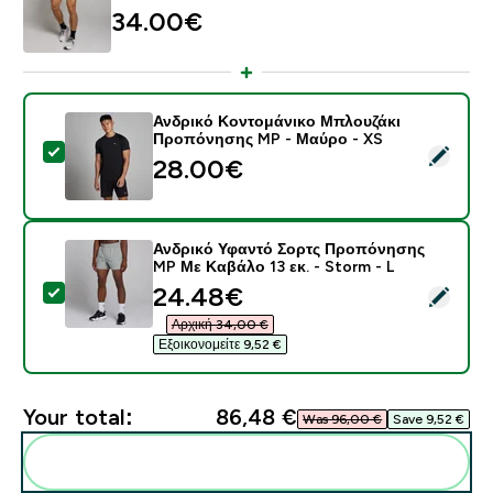
34.00€‎
Ανδρικό Κοντομάνικο Μπλουζάκι
Προπόνησης MP - Μαύρο - XS
Select this product - Ανδρικό Κοντομάνικο Μπλουζά
28.00€‎
Ανδρικό Υφαντό Σορτς Προπόνησης
MP Με Καβάλο 13 εκ. - Storm - L
discounted price
24.48€‎
Select this product - Ανδρικό Υφαντό Σορτς Προπόνησ
Αρχική 34,00 €‎
Εξοικονομείτε 9,52 €‎
Your total:
86,48 €‎
Was 96,00 €‎
Save 9,52 €‎
Add these to your routine