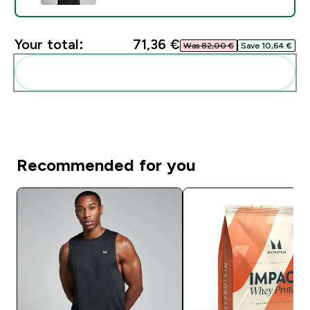
Your total:
71,36 €‎
Was 82,00 €‎
Save 10,64 €‎
Add these to your routine
Recommended for you