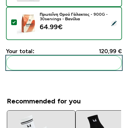
Πρωτεΐνη Ορού Γάλακτος - 900G -
30servings - Βανίλια
Select this product - Πρωτεΐνη Ορού Γάλακτος - 900G 
64.99€‎
Your total:
120,99 €‎
Add these to your routine
Recommended for you