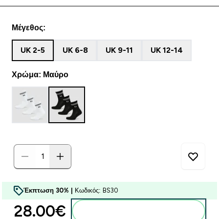
Μέγεθος:
UK 2-5
UK 6-8
UK 9-11
UK 12-14
Χρώμα: Μαύρο
Έκπτωση 30% |
Κωδικός: BS30
28.00€‎
Προσθήκη στο καλάθι