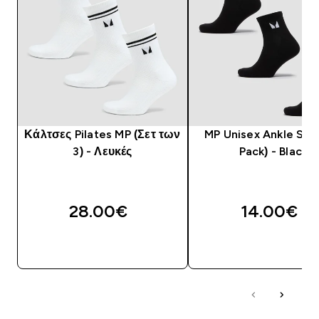
Κάλτσες Pilates MP (Σετ των
MP Unisex Ankle Soc
3) - Λευκές
Pack) - Black
28.00€‎
14.00€‎
ΑΓΟΡΆ ΤΏΡΑ
ΑΓΟΡΆ ΤΏΡΑ