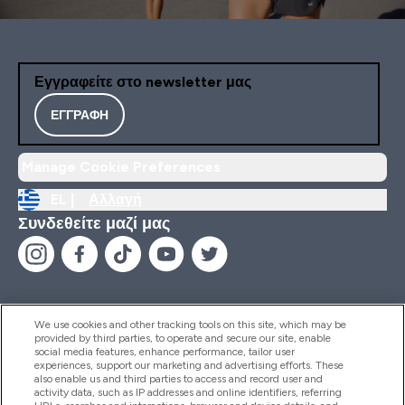
Εγγραφείτε στο newsletter μας
ΕΓΓΡΑΦΉ
Manage Cookie Preferences
EL |
Αλλαγή
Συνδεθείτε μαζί μας
We use cookies and other tracking tools on this site, which may be
provided by third parties, to operate and secure our site, enable
Βοήθεια & Πληροφορίες
social media features, enhance performance, tailor user
experiences, support our marketing and advertising efforts. These
also enable us and third parties to access and record user and
activity data, such as IP addresses and online identifiers, referring
Προϊόντα