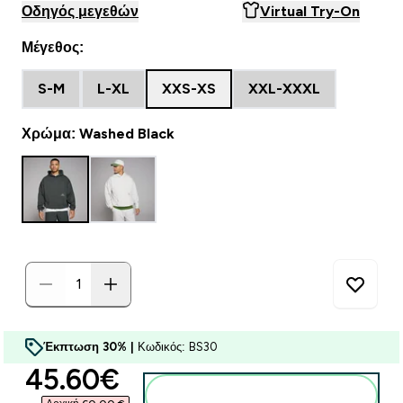
Οδηγός μεγεθών
Virtual Try-On
Μέγεθος:
S-M
L-XL
XXS-XS
XXL-XXXL
Χρώμα: Washed Black
Έκπτωση 30% |
Κωδικός: BS30
discounted price
45.60€‎
Προσθήκη στο καλάθι