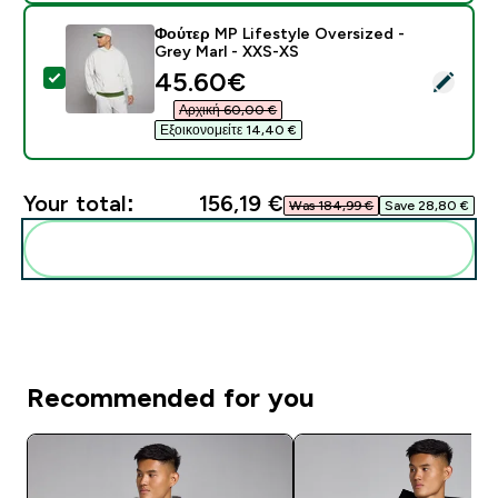
Φούτερ MP Lifestyle Oversized -
Grey Marl - XXS-XS
discounted price
45.60€‎
Select this product - Φούτερ MP Lifestyle Oversized 
Αρχική 60,00 €‎
Εξοικονομείτε 14,40 €‎
Your total:
156,19 €‎
Was 184,99 €‎
Save 28,80 €‎
Add these to your routine
Recommended for you