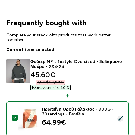
Frequently bought with
Complete your stack with products that work better
together
Current item selected
Φούτερ MP Lifestyle Oversized - Ξεβαμμένο
Μαύρο - XXS-XS
discounted price
45.60€‎
Αρχική 60,00 €‎
Εξοικονομείτε 14,40 €‎
Πρωτεΐνη Ορού Γάλακτος - 900G -
30servings - Βανίλια
Select this product - Πρωτεΐνη Ορού Γάλακτος - 900G 
64.99€‎