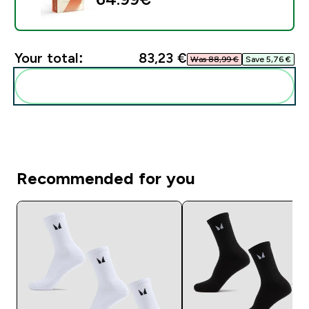
Your total:
83,23 €‎
Was 88,99 €‎
Save 5,76 €‎
Add these to your routine
Recommended for you