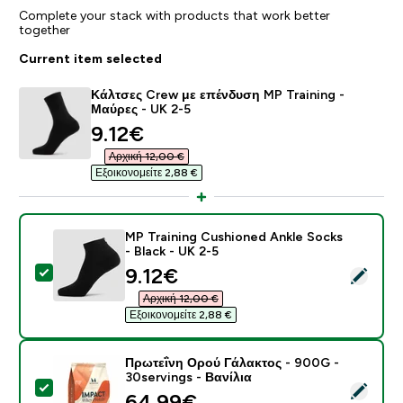
Complete your stack with products that work better
together
Current item selected
Κάλτσες Crew με επένδυση MP Training -
Μαύρες - UK 2-5
discounted price
9.12€‎
Αρχική 12,00 €‎
Εξοικονομείτε 2,88 €‎
MP Training Cushioned Ankle Socks
- Black - UK 2-5
discounted price
9.12€‎
Select this product - MP Training Cushioned Ankle Soc
Αρχική 12,00 €‎
Εξοικονομείτε 2,88 €‎
Πρωτεΐνη Ορού Γάλακτος - 900G -
30servings - Βανίλια
Select this product - Πρωτεΐνη Ορού Γάλακτος - 900G 
64.99€‎