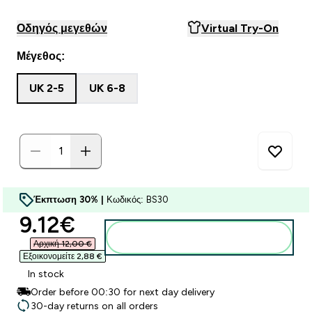
Οδηγός μεγεθών
Virtual Try-On
Μέγεθος:
UK 2-5
UK 6-8
Έκπτωση 30% |
Κωδικός: BS30
discounted price
9.12€‎
Προσθήκη στο καλάθι
Αρχική 12,00 €‎
Εξοικονομείτε 2,88 €‎
In stock
Order before 00:30 for next day delivery
30-day returns on all orders