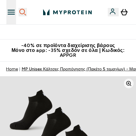
Κατεβάστε την εφαρμογή Myprotein
-40% σε προϊόντα διαχείρισης βάρους
Μόνο στο app: -35% σχεδόν σε όλα | Κωδικός:
APPGR
Home
MP Unisex Κάλτσες Προπόνησης (Πακέτο 5 τεμαχίων) - Μ