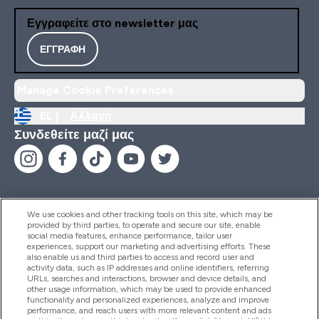
Εγγραφείτε στο newsletter μας
ΕΓΓΡΑΦΉ
Manage Cookie Preferences
EL |
Αλλαγή
Συνδεθείτε μαζί μας
We use cookies and other tracking tools on this site, which may be
provided by third parties, to operate and secure our site, enable
Βοήθεια & Πληροφορίες
social media features, enhance performance, tailor user
experiences, support our marketing and advertising efforts. These
also enable us and third parties to access and record user and
activity data, such as IP addresses and online identifiers, referring
Προϊόντα
URLs, searches and interactions, browser and device details, and
other usage information, which may be used to provide enhanced
functionality and personalized experiences, analyze and improve
performance, and reach users with more relevant content and ads