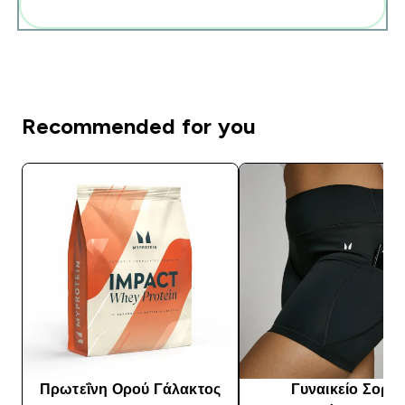
Add these to your routine
Recommended for you
Πρωτεΐνη Ορού Γάλακτος
Γυναικείο Σορτς