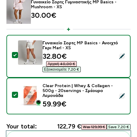
Γυναικείο Σορτς Γυμναστικής MP Basics -
Mushroom - XS
30.00€‎
Γυναικείο Σορτς MP Basics - Ανοιχτό
Γκρι Marl - XS
discounted price
32.80€‎
Select this product - Γυναικείο Σορτς MP Basics - Ανοι
Αρχική 40,00 €‎
Εξοικονομείτε 7,20 €‎
Clear Protein | Whey & Collagen -
500g - 20servings - Σμέουρο
Select this product - Clear Protein | Whey & Collage
Λεμονάδα
59.99€‎
Your total:
122,79 €‎
Was 129,99 €‎
Save 7,20 €‎