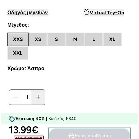
Οδηγός μεγεθών
Virtual Try-On
Μέγεθος:
XXS
XS
S
M
L
XL
XXL
Χρώμα: Άσπρο
Έκπτωση 40% |
Κωδικός: BS40
discounted price
13.99€‎
Εκτός αποθέματος
Αρχική 28,00 €‎