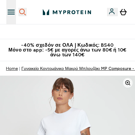
Κατεβάστε την εφαρμογή Myprotein
-40% σχεδόν σε ΟΛΑ | Κωδικός: BS40
Μόνο στο app: -5€ με αγορές άνω των 80€ ή 10€
άνω των 140€
Home
Γυναικείο Κοντομάνικο Μακρύ Μπλουζάκι MP Composure -